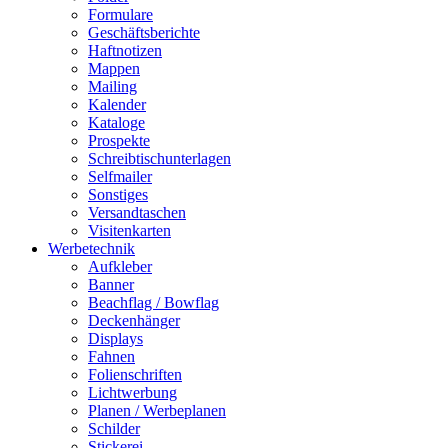
Formulare
Geschäftsberichte
Haftnotizen
Mappen
Mailing
Kalender
Kataloge
Prospekte
Schreibtischunterlagen
Selfmailer
Sonstiges
Versandtaschen
Visitenkarten
Werbetechnik
Aufkleber
Banner
Beachflag / Bowflag
Deckenhänger
Displays
Fahnen
Folienschriften
Lichtwerbung
Planen / Werbeplanen
Schilder
Stickerei