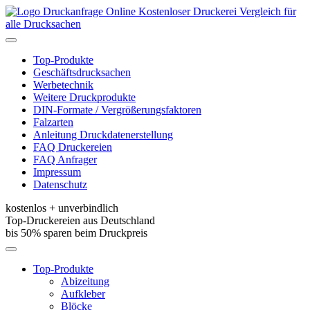
Kostenloser Druckerei Vergleich für
alle Drucksachen
Toggle
navigation
Top-Produkte
Geschäftsdrucksachen
Werbetechnik
Weitere Druckprodukte
DIN-Formate / Vergrößerungsfaktoren
Falzarten
Anleitung Druckdatenerstellung
FAQ Druckereien
FAQ Anfrager
Impressum
Datenschutz
kostenlos + unverbindlich
Top-Druckereien aus Deutschland
bis 50% sparen beim Druckpreis
Toggle
navigation
Top-Produkte
Abizeitung
Aufkleber
Blöcke