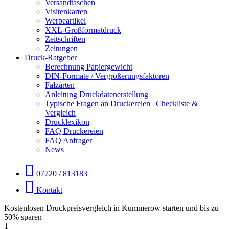
Versandtaschen
Visitenkarten
Werbeartikel
XXL-Großformatdruck
Zeitschriften
Zeitungen
Druck-Ratgeber
Berechnung Papiergewicht
DIN-Formate / Vergrößerungsfaktoren
Falzarten
Anleitung Druckdatenerstellung
Typische Fragen an Druckereien | Checkliste &
Vergleich
Drucklexikon
FAQ Druckereien
FAQ Anfrager
News
07720 / 813183
Kontakt
Kostenlosen Druckpreisvergleich in Kummerow starten und bis zu
50% sparen
1