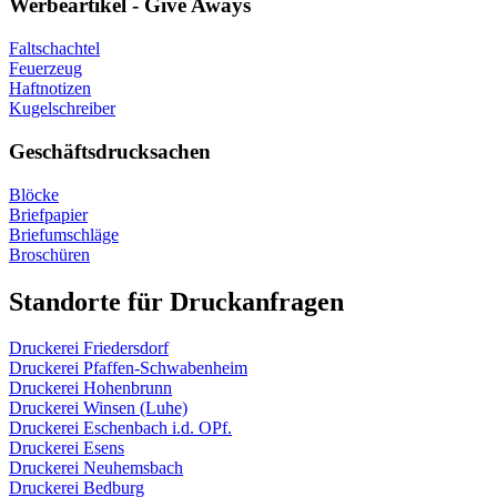
Werbeartikel - Give Aways
Faltschachtel
Feuerzeug
Haftnotizen
Kugelschreiber
Geschäftsdrucksachen
Blöcke
Briefpapier
Briefumschläge
Broschüren
Standorte für Druckanfragen
Druckerei Friedersdorf
Druckerei Pfaffen-Schwabenheim
Druckerei Hohenbrunn
Druckerei Winsen (Luhe)
Druckerei Eschenbach i.d. OPf.
Druckerei Esens
Druckerei Neuhemsbach
Druckerei Bedburg