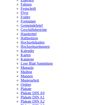
Etiketten
Fahnen
Festschrift
Flyer
Folder
Formulare
Gemeindebrief
Geschäftsberichte
Handzettel
Haftnotizen
Hochzeitskarten
Hochzeitszeitungen
Kalender
Karten
Kataloge
Lose Blatt Sammlung
Magazin
Mailing
Mappen
Masterarbeit
Ordner
Plakate
Plakate DIN A0
Plakate DIN A1
Plakate DIN A2