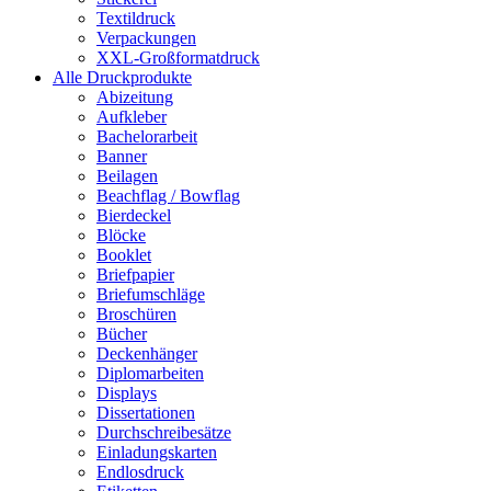
Textildruck
Verpackungen
XXL-Großformatdruck
Alle Druckprodukte
Abizeitung
Aufkleber
Bachelorarbeit
Banner
Beilagen
Beachflag / Bowflag
Bierdeckel
Blöcke
Booklet
Briefpapier
Briefumschläge
Broschüren
Bücher
Deckenhänger
Diplomarbeiten
Displays
Dissertationen
Durchschreibesätze
Einladungskarten
Endlosdruck