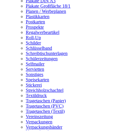
Plakate DIN A3
Plakate Großfläche 18/1
Planen / Werbeplanen
Plastikkarten
Postkarten
Prospekte
Regalwerbeartikel
Roll-Up
Schilder
Schlüsselband
Schreibtischunterlagen
Schülerzeitungen
Selfmailer
Servietten
Sonstiges
Speisekarten
Stickerei
Streichholzschachtel
Textildruck
Tragetaschen (Papier)
Tragetaschen (PVC)
Tragetaschen (Textil)
Vereinszeitung
Verpackungen
Verpackungsbänder