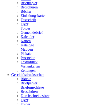
Briefpapier
Broschüren
Bücher
Einladungskarten
Festschrift
Flyer
Folder
Gemeindebrief
Kalender
Karten
Kataloge
Mappen
Plakate
Prospekte
Textildruck
Visitenkarten
Zeitungen
Geschäftsdrucksachen
Blöcke
Briefpapier
Briefumschläge
Broschüren
Durchschreibesätze
Flyer
Folder