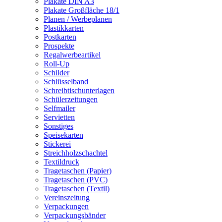
Plakate DIN A3
Plakate Großfläche 18/1
Planen / Werbeplanen
Plastikkarten
Postkarten
Prospekte
Regalwerbeartikel
Roll-Up
Schilder
Schlüsselband
Schreibtischunterlagen
Schülerzeitungen
Selfmailer
Servietten
Sonstiges
Speisekarten
Stickerei
Streichholzschachtel
Textildruck
Tragetaschen (Papier)
Tragetaschen (PVC)
Tragetaschen (Textil)
Vereinszeitung
Verpackungen
Verpackungsbänder