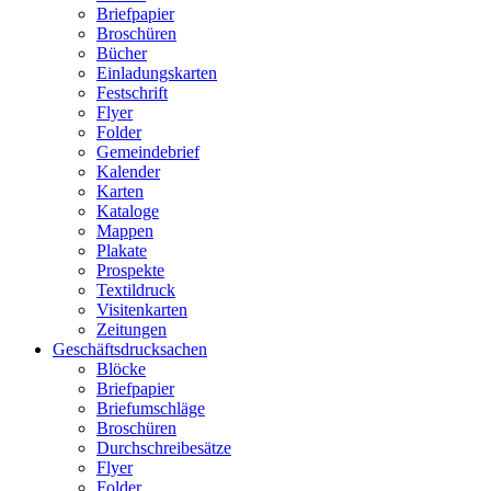
Briefpapier
Broschüren
Bücher
Einladungskarten
Festschrift
Flyer
Folder
Gemeindebrief
Kalender
Karten
Kataloge
Mappen
Plakate
Prospekte
Textildruck
Visitenkarten
Zeitungen
Geschäftsdrucksachen
Blöcke
Briefpapier
Briefumschläge
Broschüren
Durchschreibesätze
Flyer
Folder