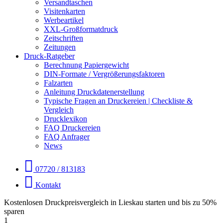
Versandtaschen
Visitenkarten
Werbeartikel
XXL-Großformatdruck
Zeitschriften
Zeitungen
Druck-Ratgeber
Berechnung Papiergewicht
DIN-Formate / Vergrößerungsfaktoren
Falzarten
Anleitung Druckdatenerstellung
Typische Fragen an Druckereien | Checkliste &
Vergleich
Drucklexikon
FAQ Druckereien
FAQ Anfrager
News
07720 / 813183
Kontakt
Kostenlosen Druckpreisvergleich in Lieskau starten und bis zu 50%
sparen
1