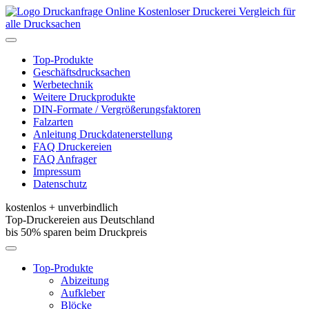
Kostenloser Druckerei Vergleich für
alle Drucksachen
Toggle
navigation
Top-Produkte
Geschäftsdrucksachen
Werbetechnik
Weitere Druckprodukte
DIN-Formate / Vergrößerungsfaktoren
Falzarten
Anleitung Druckdatenerstellung
FAQ Druckereien
FAQ Anfrager
Impressum
Datenschutz
kostenlos + unverbindlich
Top-Druckereien aus Deutschland
bis 50% sparen beim Druckpreis
Toggle
navigation
Top-Produkte
Abizeitung
Aufkleber
Blöcke