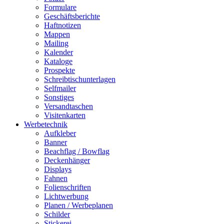
Formulare
Geschäftsberichte
Haftnotizen
Mappen
Mailing
Kalender
Kataloge
Prospekte
Schreibtischunterlagen
Selfmailer
Sonstiges
Versandtaschen
Visitenkarten
Werbetechnik
Aufkleber
Banner
Beachflag / Bowflag
Deckenhänger
Displays
Fahnen
Folienschriften
Lichtwerbung
Planen / Werbeplanen
Schilder
Stickerei