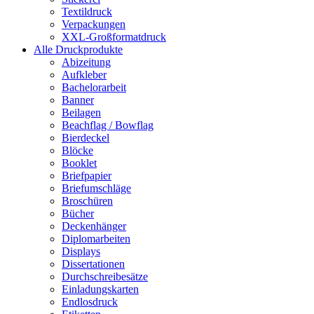
Textildruck
Verpackungen
XXL-Großformatdruck
Alle Druckprodukte
Abizeitung
Aufkleber
Bachelorarbeit
Banner
Beilagen
Beachflag / Bowflag
Bierdeckel
Blöcke
Booklet
Briefpapier
Briefumschläge
Broschüren
Bücher
Deckenhänger
Diplomarbeiten
Displays
Dissertationen
Durchschreibesätze
Einladungskarten
Endlosdruck