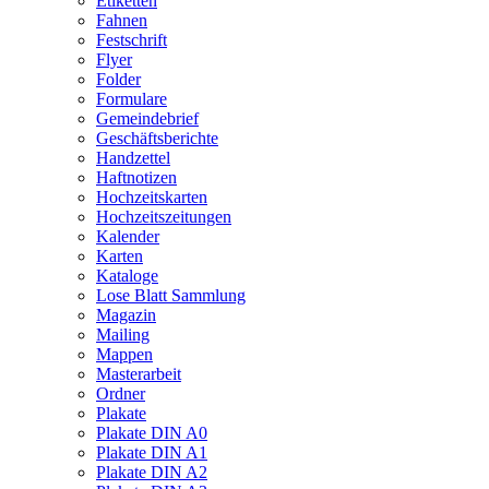
Etiketten
Fahnen
Festschrift
Flyer
Folder
Formulare
Gemeindebrief
Geschäftsberichte
Handzettel
Haftnotizen
Hochzeitskarten
Hochzeitszeitungen
Kalender
Karten
Kataloge
Lose Blatt Sammlung
Magazin
Mailing
Mappen
Masterarbeit
Ordner
Plakate
Plakate DIN A0
Plakate DIN A1
Plakate DIN A2