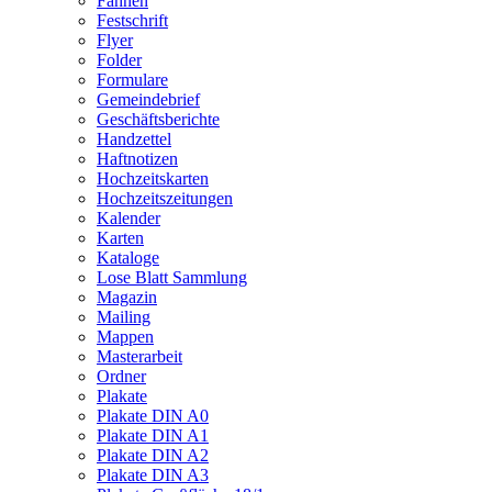
Fahnen
Festschrift
Flyer
Folder
Formulare
Gemeindebrief
Geschäftsberichte
Handzettel
Haftnotizen
Hochzeitskarten
Hochzeitszeitungen
Kalender
Karten
Kataloge
Lose Blatt Sammlung
Magazin
Mailing
Mappen
Masterarbeit
Ordner
Plakate
Plakate DIN A0
Plakate DIN A1
Plakate DIN A2
Plakate DIN A3