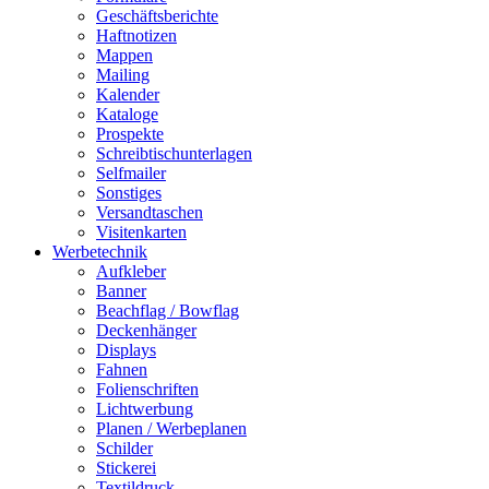
Geschäftsberichte
Haftnotizen
Mappen
Mailing
Kalender
Kataloge
Prospekte
Schreibtischunterlagen
Selfmailer
Sonstiges
Versandtaschen
Visitenkarten
Werbetechnik
Aufkleber
Banner
Beachflag / Bowflag
Deckenhänger
Displays
Fahnen
Folienschriften
Lichtwerbung
Planen / Werbeplanen
Schilder
Stickerei
Textildruck