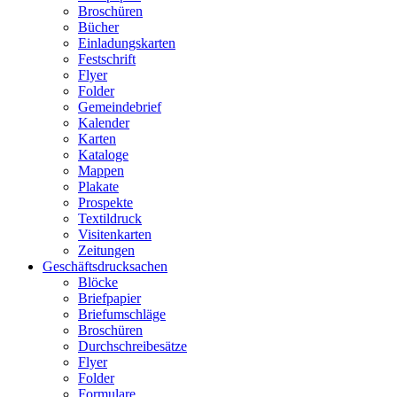
Broschüren
Bücher
Einladungskarten
Festschrift
Flyer
Folder
Gemeindebrief
Kalender
Karten
Kataloge
Mappen
Plakate
Prospekte
Textildruck
Visitenkarten
Zeitungen
Geschäftsdrucksachen
Blöcke
Briefpapier
Briefumschläge
Broschüren
Durchschreibesätze
Flyer
Folder
Formulare