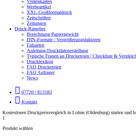
Visitenkarten
Werbeartikel
XXL-Großformatdruck
Zeitschriften
Zeitungen
Druck-Ratgeber
Berechnung Papiergewicht
DIN-Formate / Vergrößerungsfaktoren
Falzarten
Anleitung Druckdatenerstellung
Typische Fragen an Druckereien | Checkliste & Vergleic
Drucklexikon
FAQ Druckereien
FAQ Anfrager
News
07720 / 813183
Kontakt
Kostenlosen Druckpreisvergleich in Lohne (Oldenburg) starten und b
1
Produkt wählen