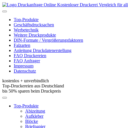
Kostenloser Druckerei Vergleich für a
Toggle
navigation
Top-Produkte
Geschäftsdrucksachen
Werbetechnik
Weitere Druckprodukte
DIN-Formate / Vergrößerungsfaktoren
Falzarten
Anleitung Druckdatenerstellung
FAQ Druckereien
FAQ Anfrager
Impressum
Datenschutz
kostenlos + unverbindlich
Top-Druckereien aus Deutschland
bis 50% sparen beim Druckpreis
Toggle
navigation
Top-Produkte
Abizeitung
Aufkleber
Blöcke
Briefpapier