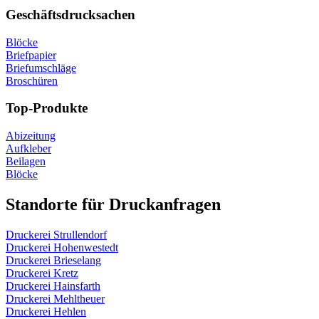
Geschäftsdrucksachen
Blöcke
Briefpapier
Briefumschläge
Broschüren
Top-Produkte
Abizeitung
Aufkleber
Beilagen
Blöcke
Standorte für Druckanfragen
Druckerei Strullendorf
Druckerei Hohenwestedt
Druckerei Brieselang
Druckerei Kretz
Druckerei Hainsfarth
Druckerei Mehltheuer
Druckerei Hehlen