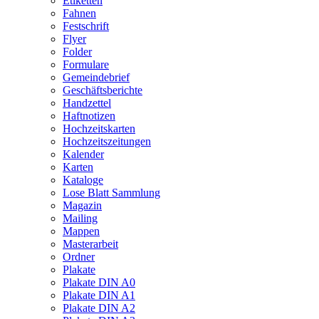
Etiketten
Fahnen
Festschrift
Flyer
Folder
Formulare
Gemeindebrief
Geschäftsberichte
Handzettel
Haftnotizen
Hochzeitskarten
Hochzeitszeitungen
Kalender
Karten
Kataloge
Lose Blatt Sammlung
Magazin
Mailing
Mappen
Masterarbeit
Ordner
Plakate
Plakate DIN A0
Plakate DIN A1
Plakate DIN A2