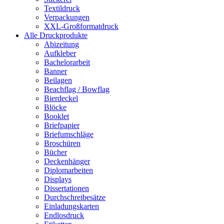
Textildruck
Verpackungen
XXL-Großformatdruck
Alle Druckprodukte
Abizeitung
Aufkleber
Bachelorarbeit
Banner
Beilagen
Beachflag / Bowflag
Bierdeckel
Blöcke
Booklet
Briefpapier
Briefumschläge
Broschüren
Bücher
Deckenhänger
Diplomarbeiten
Displays
Dissertationen
Durchschreibesätze
Einladungskarten
Endlosdruck