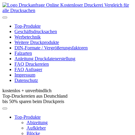
Kostenloser Druckerei Vergleich für
alle Drucksachen
Toggle
navigation
Top-Produkte
Geschäftsdrucksachen
Werbetechnik
Weitere Druckprodukte
DIN-Formate / Vergrößerungsfaktoren
Falzarten
Anleitung Druckdatenerstellung
FAQ Druckereien
FAQ Anfrager
Impressum
Datenschutz
kostenlos + unverbindlich
Top-Druckereien aus Deutschland
bis 50% sparen beim Druckpreis
Toggle
navigation
Top-Produkte
Abizeitung
Aufkleber
Blöcke