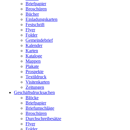
Briefpapier
Broschüren
Bücher
Einladungskarten
Festschrift
Flyer
Folder
Gemeindebrief
Kalender
Karten
Kataloge
Mappen
Plakate
Prospekte
Textildruck
Visitenkarten
Zeitungen
Geschäftsdrucksachen
Blöcke
Briefpapier
Briefumschläge
Broschüren
Durchschreibesätze
Flyer
Folder