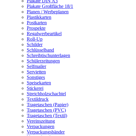
Plakate DIN A3
Plakate Großfläche 18/1
Planen / Werbeplanen
Plastikkarten
Postkarten
Prospekte
Regalwerbeartikel
Roll-Up
Schilder
Schlüsselband
Schreibtischunterlagen
Schülerzeitungen
Selfmailer
Servietten
Sonstiges
Speisekarten
Stickerei
Streichholzschachtel
Textildruck
Tragetaschen (Papier)
Tragetaschen (PVC)
Tragetaschen (Textil)
Vereinszeitung
Verpackungen
Verpackungsbänder