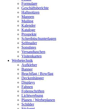
Formulare
Geschäftsberichte
Haftnotizen
Mappen
Mailing
Kalender
Kataloge
Prospekte
Schreibtischunterlagen
Selfmailer
Sonstiges
Versandtaschen
Visitenkarten
Werbetechnik
Aufkleber
Banner
Beachflag / Bowflag
Deckenhänger
Displays
Fahnen
Folienschriften
Lichtwerbung
Planen / Werbeplanen
Schilder
Stickerei