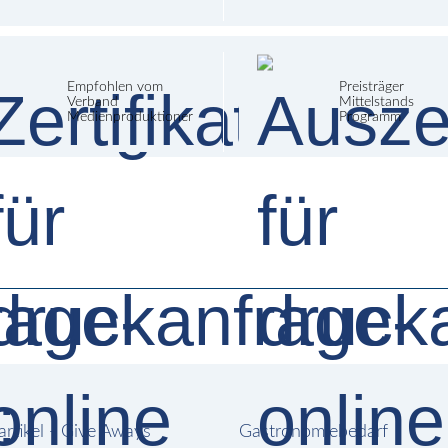
Empfohlen vom
Preisträger
Verband
Mittelstands
Medienproduktioner
Programm
rtikel - Give Aways
Gastronomiebedarf