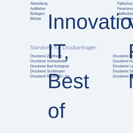
Abizeitung
Faltschac
Aufkleber
Feuerzeu
Beilagen
Haftnotiz
Blöcke
Kugelschr
Standorte für Druckanfragen
Druckerei Ziertheim
Druckerei G
Druckerei Schlaubetal
Druckerei H
Druckerei Bad Kohlgrub
Druckerei L
Druckerei Schillingen
Druckerei S
Druckerei Neustadt i. Sa.
Druckerei L