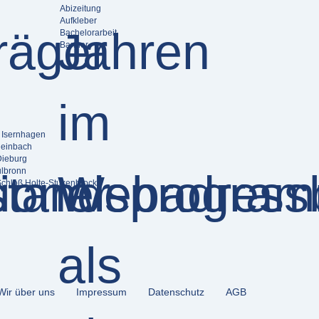
Abizeitung
Aufkleber
Bachelorarbeit
Banner
6 Isernhagen
heinbach
Dieburg
ulbronn
Schloß Holte-Stukenbrock
Wir über uns
Impressum
Datenschutz
AGB