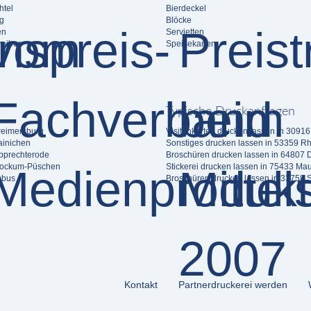
htel
Bierdeckel
g
Blöcke
en
Servietten
eiber
Speisekarten
Typische Druckanfragen
reimersburg
Visitenkarten drucken lassen in 3091
ainichen
Sonstiges drucken lassen in 53359 R
ipprechterode
Broschüren drucken lassen in 64807 
tockum-Püschen
Stickerei drucken lassen in 75433 Ma
ebus
Broschüren drucken lassen in 33758 
Kontakt
Partnerdruckerei werden