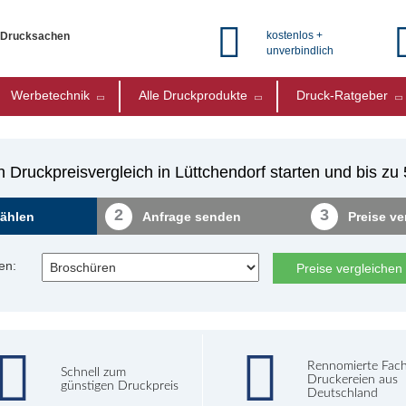
kostenlos +
e Drucksachen
unverbindlich
Werbetechnik
Alle Druckprodukte
Druck-Ratgeber
 Druckpreisvergleich in Lüttchendorf starten und bis z
2
3
ählen
Anfrage senden
Preise ve
en:
Preise vergleichen
Rennomierte Fac
Schnell zum
Druckereien aus
günstigen Druckpreis
Deutschland