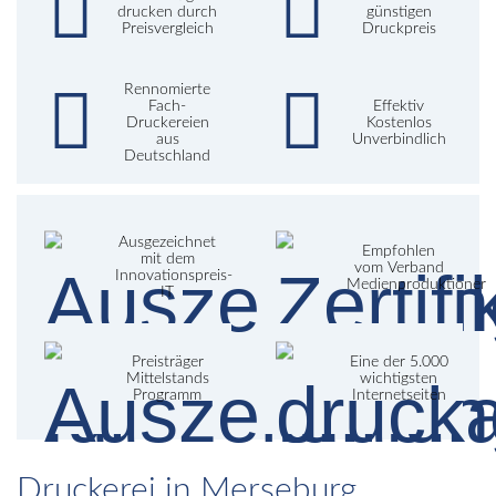
drucken durch
günstigen
Preisvergleich
Druckpreis
Rennomierte
Fach-
Effektiv
Druckereien
Kostenlos
aus
Unverbindlich
Deutschland
Ausgezeichnet
Empfohlen
mit dem
vom Verband
Innovationspreis-
Medienproduktioner
IT
Preisträger
Eine der 5.000
Mittelstands
wichtigsten
Programm
Internetseiten
Druckerei in Merseburg