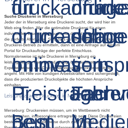
Suche Druckerei in Merseburg
Jeder der in Merseburg eine Druckerei sucht, der wird hier im
Web eine finden. Wer die optimalste Druckerei für einen
individuellen Druckauftrag sucht, für den ist diese Onlinepräsenz
die perfekte Alternative. Stets falls es darum geht den starken
Druckerei-Betrieb zu ermitteln, dann ist eine Anfrage auf diesem
Portal für Druckaufträge der perfekte Entschluss.
Normalerweise ist jede Druckerei in Merseburg ein
leistungsfähiger Partner und verfügt über äußerstes
Expertenwissen was Druckprodukte und Druckvorbereitung
angeht. Mit Hilfe von kundigen Arbeitskräften wird sichergestellt,
dass die produzierten Druckobjekte die höchsten Ansprüche
einhalten.
Leistungsstarke Druckerei in Merseburg
Merseburg: Druckereien müssen, um im Wettbewerb nicht
unterzugehen, insbesondere ertragreich sein. Diese Druckereien
bestechen in der Arbeitsweise durch zum Beispiel gutes
Preis-/Leistungsverhältnis, umfangreicher Service, fachmännische