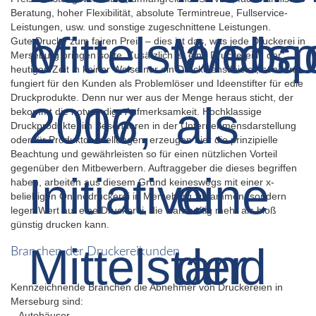
Beratung, hoher Flexibilität, absolute Termintreue, Fullservice-
Leistungen, usw. und sonstige zugeschnittene Leistungen.
Gute Drucke zum fairen Preis – dies ist das, was jede Druckerei in
Merseburg bringen sollte. Zusätzlich ist eine Druckerei in der
heutigen Zeit in keiner Weise nur ein Druckdienstleister, sondern
fungiert für den Kunden als Problemlöser und Ideenstifter für edle
Druckprodukte. Denn nur wer aus der Menge heraus sticht, der
bekommt die notwendige Aufmerksamkeit. Hochklassige
Druckprodukte, im Besonderen in der Unternehmensdarstellung
oder für Produktdarstellungen, erzeugen hier die prinzipielle
Beachtung und gewährleisten so für einen nützlichen Vorteil
gegenüber den Mitbewerbern. Auftraggeber die dieses begriffen
haben, arbeiten aus diesem Grund keineswegs mit einer x-
beliebigen Onlinedruckerei in Merseburg zusammen, sondern
legen Wert auf eine Druckerei, die wahrhaftig mehr als bloß
günstig drucken kann.
Branchen der Druckereikunden
Kennzeichnende Branchen die Abnehmer von Druckereien in
Merseburg sind:
– Autohäuser