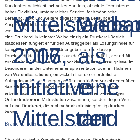
Kundenfreundlichkeit, schnelles Handeln, absolute Termintreue,
hoher Flexibilität, umfangreicher Service, fachmännische
Beratung, usw. und weitere zugeschnittene Leistungen.
Ansprechende Druckqualität zu fairen Druckpreisen – dies ist es,
was eine Druckerei in Mittelstetten erfüllen sollte. Ansonsten ist
eine Druckerei in keinster Weise einzig ein Druckerei-Betrieb,
stattdessen fungiert er für den Auftraggeber als Lösungsfinder für
komplizierte Aufgaben und Ideengeber für erstklassige
Druckprodukte. Denn nur wer aus der Menge auffällt, der erhält
zur Genüge Aufmerksamkeit. Hochklassige Druckerzeugnisse, im
Besonderen in der Unternehmenspräsentation oder im Rahmen
von Warenillustrationen, entwickeln hier die erforderliche
Aufmerksamkeit und sorgen so für einen klaren Vorteil gegenüber
den Mitbewerbern. Mandanten die dieses begriffen haben,
arbeiten aus diesem Grund keinesfalls mit einer x-beliebigen
Onlinedruckerei in Mittelstetten zusammen, sondern legen Wert
auf eine Druckerei, die real mehr als alleinig günstig drucken
kann.
Branchen der Druckereikunden
Charakteristische Branchen die Kunden von Druckereien in