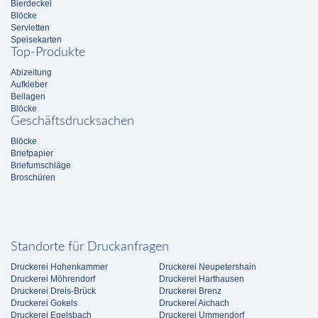
Bierdeckel
Blöcke
Servietten
Speisekarten
Top-Produkte
Abizeitung
Aufkleber
Beilagen
Blöcke
Geschäftsdrucksachen
Blöcke
Briefpapier
Briefumschläge
Broschüren
Standorte für Druckanfragen
Druckerei Hohenkammer
Druckerei Neupetershain
Druckerei Möhrendorf
Druckerei Harthausen
Druckerei Dreis-Brück
Druckerei Brenz
Druckerei Gokels
Druckerei Aichach
Druckerei Egelsbach
Druckerei Ummendorf