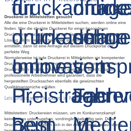
Druckerei in Mittelstetten gesucht
Alle die eine Druckerei in Mittelstetten suchen, werden online eine
finden. Wer die idealste Druckerei für einen besonderen
Druckauftrag sucht, für den ist auf dieser Seite eine geeignete
Lösung. Stets wenn es heißt den starken Druckerei-Partner zu
ermitteln, dann ist eine Anfrage auf diesem Druckportal der
perfekte Weg.
Normalerweise ist jede Druckerei in Mittelstetten ein kompetenter
Druckpartner und besitzt ungemein viele Sachkompetenz was
Druckmedien und die Vorstufe für den Druck betrifft. Durch
professionelle Arbeitnehmer wird garantiert, dass die
hergestellten Drucksachen ebenfalls die gewünschten
Qualitätsansprüche erfüllen.
Leistungsstarke Druckerei in Mittelstetten
Mittelstetten: Druckereien müssen, um im Konkurrenzkampf
keineswegs unterzugehen, vordringlich tatkräftig sein. Diese
Druckerei-Betriebe heben sich in der Arbeitsweise heraus durch
bspw. kurze Wege, Umweltorientiertes agieren,