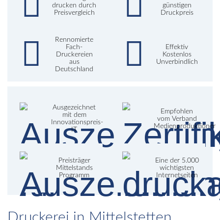
drucken durch
günstigen
Preisvergleich
Druckpreis
Rennomierte
Fach-
Effektiv
Druckereien
Kostenlos
aus
Unverbindlich
Deutschland
Ausgezeichnet
Empfohlen
mit dem
vom Verband
Innovationspreis-
Medienproduktioner
IT
Preisträger
Eine der 5.000
Mittelstands
wichtigsten
Programm
Internetseiten
Druckerei in Mittelstetten