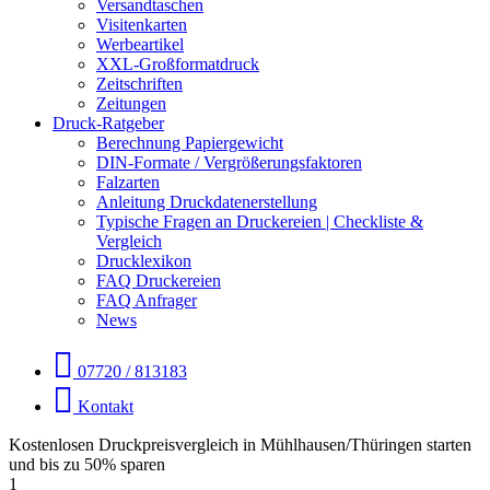
Versandtaschen
Visitenkarten
Werbeartikel
XXL-Großformatdruck
Zeitschriften
Zeitungen
Druck-Ratgeber
Berechnung Papiergewicht
DIN-Formate / Vergrößerungsfaktoren
Falzarten
Anleitung Druckdatenerstellung
Typische Fragen an Druckereien | Checkliste &
Vergleich
Drucklexikon
FAQ Druckereien
FAQ Anfrager
News
07720 / 813183
Kontakt
Kostenlosen Druckpreisvergleich in Mühlhausen/Thüringen starten
und bis zu 50% sparen
1