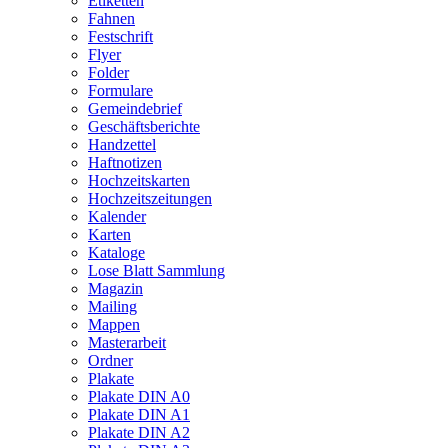
Etiketten
Fahnen
Festschrift
Flyer
Folder
Formulare
Gemeindebrief
Geschäftsberichte
Handzettel
Haftnotizen
Hochzeitskarten
Hochzeitszeitungen
Kalender
Karten
Kataloge
Lose Blatt Sammlung
Magazin
Mailing
Mappen
Masterarbeit
Ordner
Plakate
Plakate DIN A0
Plakate DIN A1
Plakate DIN A2