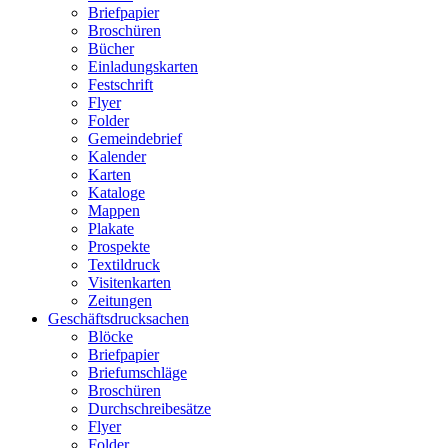
Briefpapier
Broschüren
Bücher
Einladungskarten
Festschrift
Flyer
Folder
Gemeindebrief
Kalender
Karten
Kataloge
Mappen
Plakate
Prospekte
Textildruck
Visitenkarten
Zeitungen
Geschäftsdrucksachen
Blöcke
Briefpapier
Briefumschläge
Broschüren
Durchschreibesätze
Flyer
Folder