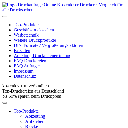
Kostenloser Druckerei Vergleich für
alle Drucksachen
Toggle
navigation
Top-Produkte
Geschäftsdrucksachen
Werbetechnik
Weitere Druckprodukte
DIN-Formate / Vergrößerungsfaktoren
Falzarten
Anleitung Druckdatenerstellung
FAQ Druckereien
FAQ Anfrager
Impressum
Datenschutz
kostenlos + unverbindlich
Top-Druckereien aus Deutschland
bis 50% sparen beim Druckpreis
Toggle
navigation
Top-Produkte
Abizeitung
Aufkleber
Blöcke