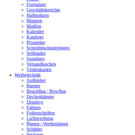
Formulare
Geschäftsberichte
Haftnotizen
Mappen
Mailing
Kalender
Kataloge
Prospekte
Schreibtischunterlagen
Selfmailer
Sonstiges
Versandtaschen
Visitenkarten
Werbetechnik
Aufkleber
Banner
Beachflag / Bowflag
Deckenhänger
Displays
Fahnen
Folienschriften
Lichtwerbung
Planen / Werbeplanen
Schilder
Stickerei