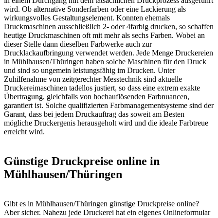
in einem Durchgang mit dem tatsächlichen Druckprozess ausgeführt
wird. Ob alternative Sonderfarben oder eine Lackierung als
wirkungsvolles Gestaltungselement. Konnten ehemals
Druckmaschinen ausschließlich 2- oder 4farbig drucken, so schaffen
heutige Druckmaschinen oft mit mehr als sechs Farben. Wobei an
dieser Stelle dann dieselben Farbwerke auch zur
Drucklackaufbringung verwendet werden. Jede Menge Druckereien
in Mühlhausen/Thüringen haben solche Maschinen für den Druck
und sind so ungemein leistungsfähig im Drucken. Unter
Zuhilfenahme von zeitgerechter Messtechnik sind aktuelle
Druckereimaschinen tadellos justiert, so dass eine extrem exakte
Übertragung, gleichfalls von hochauflösenden Farbnuancen,
garantiert ist. Solche qualifizierten Farbmanagementsysteme sind der
Garant, dass bei jedem Druckauftrag das soweit am Besten
mögliche Druckergenis herausgeholt wird und die ideale Farbtreue
erreicht wird.
Günstige Druckpreise online in
Mühlhausen/Thüringen
Gibt es in Mühlhausen/Thüringen günstige Druckpreise online?
Aber sicher. Nahezu jede Druckerei hat ein eigenes Onlineformular