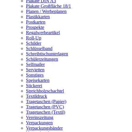
Plakate DIN A3
Plakate Großfläche 18/1
Planen / Werbeplanen
Plastikkarten
Postkarten
Prospekte
Regalwerbeartikel
Roll-Up
Schilder
Schlüsselband
Schreibtischunterlagen
Schülerzeitungen
Selfmailer
Servietten
Sonstiges
Speisekarten
Stickerei
Streichholzschachtel
Textildruck
Tragetaschen (Papier)
Tragetaschen (PVC)
Tragetaschen (Textil)
Vereinszeitung
Verpackungen
Verpackungsbänder