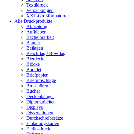
Textildruck
Verpackungen
XXL-Großformatdruck
Alle Druckprodukte
Abizeitung
Aufkleber
Bachelorarbeit
Banner
Beilagen
Beachflag / Bowflag
Bierdeckel
Blöcke
Booklet
Briefpapier
Briefumschläge
Broschüren
Bücher
Deckenhänger
Diplomarbeiten
Displays
Dissertationen
Durchschreibesätze
Einladungskarten
Endlosdruck