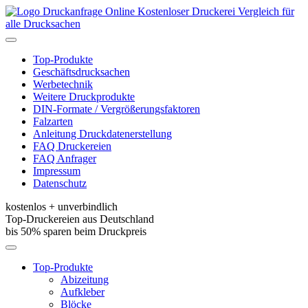
Kostenloser Druckerei Vergleich für
alle Drucksachen
Toggle
navigation
Top-Produkte
Geschäftsdrucksachen
Werbetechnik
Weitere Druckprodukte
DIN-Formate / Vergrößerungsfaktoren
Falzarten
Anleitung Druckdatenerstellung
FAQ Druckereien
FAQ Anfrager
Impressum
Datenschutz
kostenlos + unverbindlich
Top-Druckereien aus Deutschland
bis 50% sparen beim Druckpreis
Toggle
navigation
Top-Produkte
Abizeitung
Aufkleber
Blöcke