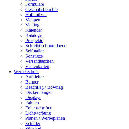
Formulare
Geschäftsberichte
Haftnotizen
Mappen
Mailing
Kalender
Kataloge
Prospekte
Schreibtischunterlagen
Selfmailer
Sonstiges
Versandtaschen
Visitenkarten
Werbetechnik
Aufkleber
Banner
Beachflag / Bowflag
Deckenhänger
Displays
Fahnen
Folienschriften
Lichtwerbung
Planen / Werbeplanen
Schilder
Stickerei