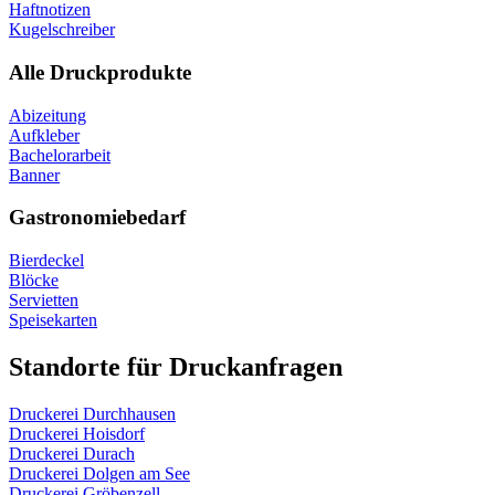
Haftnotizen
Kugelschreiber
Alle Druckprodukte
Abizeitung
Aufkleber
Bachelorarbeit
Banner
Gastronomiebedarf
Bierdeckel
Blöcke
Servietten
Speisekarten
Standorte für Druckanfragen
Druckerei Durchhausen
Druckerei Hoisdorf
Druckerei Durach
Druckerei Dolgen am See
Druckerei Gröbenzell