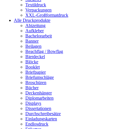
Textildruck
Verpackungen
XXL-Großformatdruck
Alle Druckprodukte
Abizeitung
Aufkleber
Bachelorarbeit
Banner
Beilagen
Beachflag / Bowflag
Bierdeckel
Blöcke
Booklet
Briefpapier
Briefumschläge
Broschüren
Bücher
Deckenhänger
Diplomarbeiten
Displays
Dissertationen
Durchschreibesätze
Einladungskarten
Endlosdruck