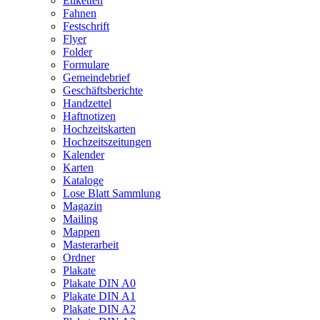
Etiketten
Fahnen
Festschrift
Flyer
Folder
Formulare
Gemeindebrief
Geschäftsberichte
Handzettel
Haftnotizen
Hochzeitskarten
Hochzeitszeitungen
Kalender
Karten
Kataloge
Lose Blatt Sammlung
Magazin
Mailing
Mappen
Masterarbeit
Ordner
Plakate
Plakate DIN A0
Plakate DIN A1
Plakate DIN A2