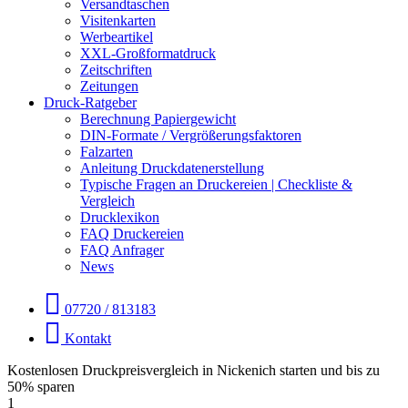
Versandtaschen
Visitenkarten
Werbeartikel
XXL-Großformatdruck
Zeitschriften
Zeitungen
Druck-Ratgeber
Berechnung Papiergewicht
DIN-Formate / Vergrößerungsfaktoren
Falzarten
Anleitung Druckdatenerstellung
Typische Fragen an Druckereien | Checkliste &
Vergleich
Drucklexikon
FAQ Druckereien
FAQ Anfrager
News
07720 / 813183
Kontakt
Kostenlosen Druckpreisvergleich in Nickenich starten und bis zu
50% sparen
1