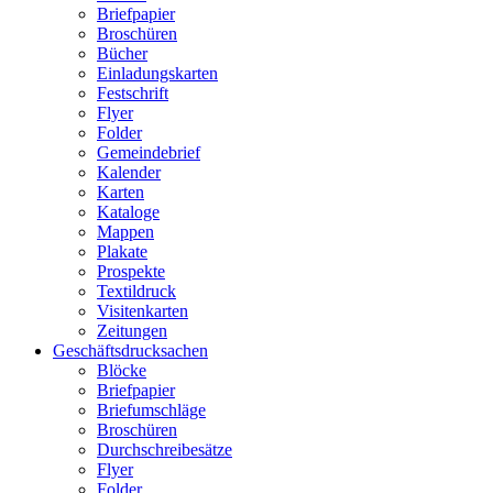
Briefpapier
Broschüren
Bücher
Einladungskarten
Festschrift
Flyer
Folder
Gemeindebrief
Kalender
Karten
Kataloge
Mappen
Plakate
Prospekte
Textildruck
Visitenkarten
Zeitungen
Geschäftsdrucksachen
Blöcke
Briefpapier
Briefumschläge
Broschüren
Durchschreibesätze
Flyer
Folder