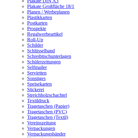
Plakate DIN A3
Plakate Großfläche 18/1
Planen / Werbeplanen
Plastikkarten
Postkarten
Prospekte
Regalwerbeartikel
Roll-Up
Schilder
Schlüsselband
Schreibtischunterlagen
Schülerzeitungen
Selfmailer
Servietten
Sonstiges
Speisekarten
Stickerei
Streichholzschachtel
Textildruck
Tragetaschen (Papier)
Tragetaschen (PVC)
Tragetaschen (Textil)
Vereinszeitung
Verpackungen
Verpackungsbänder