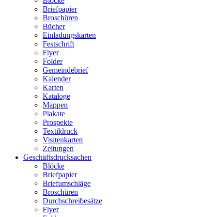
Blöcke
Briefpapier
Broschüren
Bücher
Einladungskarten
Festschrift
Flyer
Folder
Gemeindebrief
Kalender
Karten
Kataloge
Mappen
Plakate
Prospekte
Textildruck
Visitenkarten
Zeitungen
Geschäftsdrucksachen
Blöcke
Briefpapier
Briefumschläge
Broschüren
Durchschreibesätze
Flyer