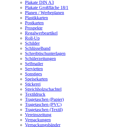
Plakate DIN A3
Plakate Großfläche 18/1
Planen / Werbeplanen
Plastikkarten
Postkarten
Prospekte
Regalwerbeartikel
Roll-Up
Schilder
Schlüsselband
Schreibtischunterlagen
Schülerzeitungen
Selfmailer
Servietten
Sonstiges
Speisekarten
Stickerei
Streichholzschachtel
Textildruck
Tragetaschen (Papier)
Tragetaschen (PVC)
Tragetaschen (Textil)
Vereinszeitung
Verpackungen
Verpackungsbänder