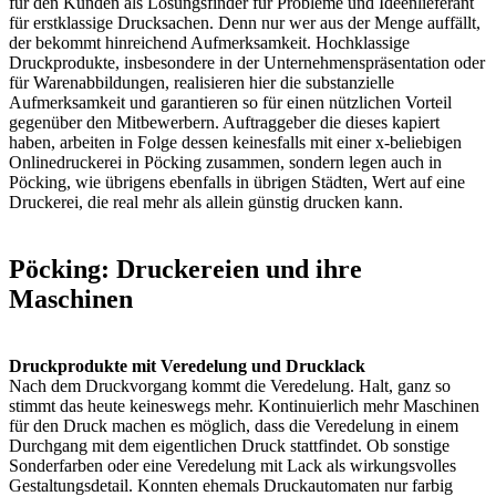
für den Kunden als Lösungsfinder für Probleme und Ideenlieferant
für erstklassige Drucksachen. Denn nur wer aus der Menge auffällt,
der bekommt hinreichend Aufmerksamkeit. Hochklassige
Druckprodukte, insbesondere in der Unternehmenspräsentation oder
für Warenabbildungen, realisieren hier die substanzielle
Aufmerksamkeit und garantieren so für einen nützlichen Vorteil
gegenüber den Mitbewerbern. Auftraggeber die dieses kapiert
haben, arbeiten in Folge dessen keinesfalls mit einer x-beliebigen
Onlinedruckerei in Pöcking zusammen, sondern legen auch in
Pöcking, wie übrigens ebenfalls in übrigen Städten, Wert auf eine
Druckerei, die real mehr als allein günstig drucken kann.
Pöcking: Druckereien und ihre
Maschinen
Druckprodukte mit Veredelung und Drucklack
Nach dem Druckvorgang kommt die Veredelung. Halt, ganz so
stimmt das heute keineswegs mehr. Kontinuierlich mehr Maschinen
für den Druck machen es möglich, dass die Veredelung in einem
Durchgang mit dem eigentlichen Druck stattfindet. Ob sonstige
Sonderfarben oder eine Veredelung mit Lack als wirkungsvolles
Gestaltungsdetail. Konnten ehemals Druckautomaten nur farbig