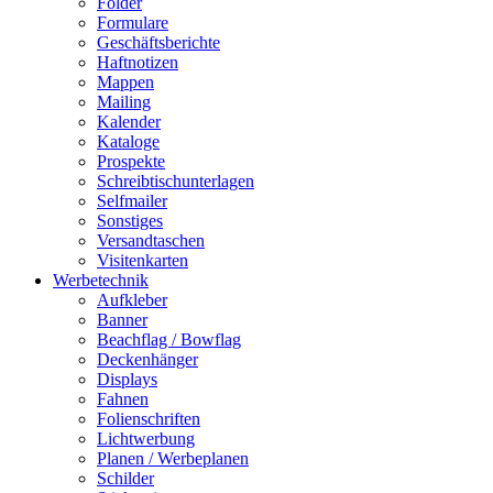
Folder
Formulare
Geschäftsberichte
Haftnotizen
Mappen
Mailing
Kalender
Kataloge
Prospekte
Schreibtischunterlagen
Selfmailer
Sonstiges
Versandtaschen
Visitenkarten
Werbetechnik
Aufkleber
Banner
Beachflag / Bowflag
Deckenhänger
Displays
Fahnen
Folienschriften
Lichtwerbung
Planen / Werbeplanen
Schilder