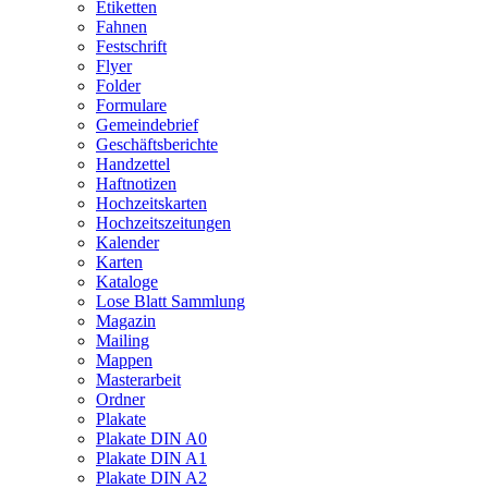
Etiketten
Fahnen
Festschrift
Flyer
Folder
Formulare
Gemeindebrief
Geschäftsberichte
Handzettel
Haftnotizen
Hochzeitskarten
Hochzeitszeitungen
Kalender
Karten
Kataloge
Lose Blatt Sammlung
Magazin
Mailing
Mappen
Masterarbeit
Ordner
Plakate
Plakate DIN A0
Plakate DIN A1
Plakate DIN A2