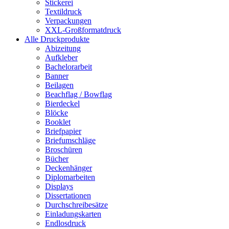
Stickerei
Textildruck
Verpackungen
XXL-Großformatdruck
Alle Druckprodukte
Abizeitung
Aufkleber
Bachelorarbeit
Banner
Beilagen
Beachflag / Bowflag
Bierdeckel
Blöcke
Booklet
Briefpapier
Briefumschläge
Broschüren
Bücher
Deckenhänger
Diplomarbeiten
Displays
Dissertationen
Durchschreibesätze
Einladungskarten
Endlosdruck