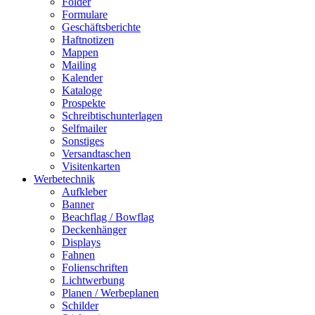
Folder
Formulare
Geschäftsberichte
Haftnotizen
Mappen
Mailing
Kalender
Kataloge
Prospekte
Schreibtischunterlagen
Selfmailer
Sonstiges
Versandtaschen
Visitenkarten
Werbetechnik
Aufkleber
Banner
Beachflag / Bowflag
Deckenhänger
Displays
Fahnen
Folienschriften
Lichtwerbung
Planen / Werbeplanen
Schilder