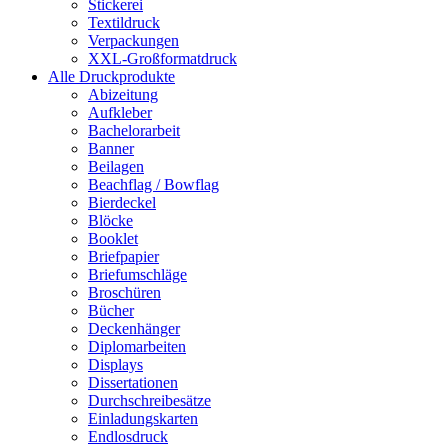
Stickerei
Textildruck
Verpackungen
XXL-Großformatdruck
Alle Druckprodukte
Abizeitung
Aufkleber
Bachelorarbeit
Banner
Beilagen
Beachflag / Bowflag
Bierdeckel
Blöcke
Booklet
Briefpapier
Briefumschläge
Broschüren
Bücher
Deckenhänger
Diplomarbeiten
Displays
Dissertationen
Durchschreibesätze
Einladungskarten
Endlosdruck