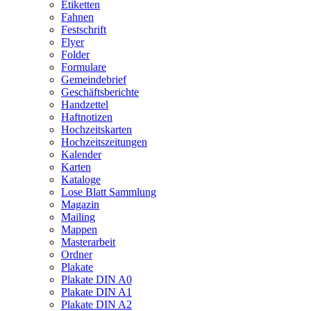
Etiketten
Fahnen
Festschrift
Flyer
Folder
Formulare
Gemeindebrief
Geschäftsberichte
Handzettel
Haftnotizen
Hochzeitskarten
Hochzeitszeitungen
Kalender
Karten
Kataloge
Lose Blatt Sammlung
Magazin
Mailing
Mappen
Masterarbeit
Ordner
Plakate
Plakate DIN A0
Plakate DIN A1
Plakate DIN A2