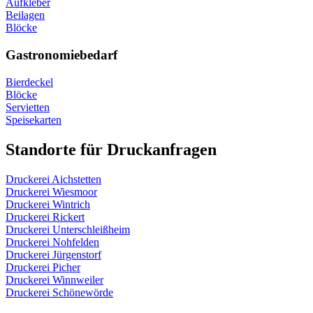
Aufkleber
Beilagen
Blöcke
Gastronomiebedarf
Bierdeckel
Blöcke
Servietten
Speisekarten
Standorte für Druckanfragen
Druckerei Aichstetten
Druckerei Wiesmoor
Druckerei Wintrich
Druckerei Rickert
Druckerei Unterschleißheim
Druckerei Nohfelden
Druckerei Jürgenstorf
Druckerei Picher
Druckerei Winnweiler
Druckerei Schönewörde