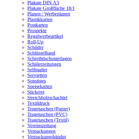
Plakate DIN A3
Plakate Großfläche 18/1
Planen / Werbeplanen
Plastikkarten
Postkarten
Prospekte
Regalwerbeartikel
Roll-Up
Schilder
Schlüsselband
Schreibtischunterlagen
Schülerzeitungen
Selfmailer
Servietten
Sonstiges
Speisekarten
Stickerei
Streichholzschachtel
Textildruck
Tragetaschen (Papier)
Tragetaschen (PVC)
Tragetaschen (Textil)
Vereinszeitung
Verpackungen
Verpackungsbänder