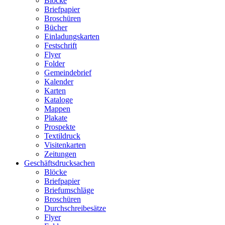
Blöcke
Briefpapier
Broschüren
Bücher
Einladungskarten
Festschrift
Flyer
Folder
Gemeindebrief
Kalender
Karten
Kataloge
Mappen
Plakate
Prospekte
Textildruck
Visitenkarten
Zeitungen
Geschäftsdrucksachen
Blöcke
Briefpapier
Briefumschläge
Broschüren
Durchschreibesätze
Flyer