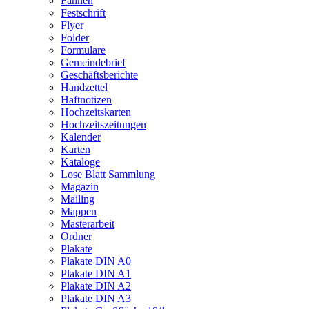
Fahnen
Festschrift
Flyer
Folder
Formulare
Gemeindebrief
Geschäftsberichte
Handzettel
Haftnotizen
Hochzeitskarten
Hochzeitszeitungen
Kalender
Karten
Kataloge
Lose Blatt Sammlung
Magazin
Mailing
Mappen
Masterarbeit
Ordner
Plakate
Plakate DIN A0
Plakate DIN A1
Plakate DIN A2
Plakate DIN A3