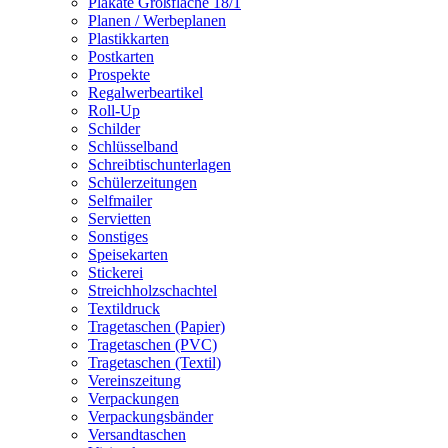
Plakate Großfläche 18/1
Planen / Werbeplanen
Plastikkarten
Postkarten
Prospekte
Regalwerbeartikel
Roll-Up
Schilder
Schlüsselband
Schreibtischunterlagen
Schülerzeitungen
Selfmailer
Servietten
Sonstiges
Speisekarten
Stickerei
Streichholzschachtel
Textildruck
Tragetaschen (Papier)
Tragetaschen (PVC)
Tragetaschen (Textil)
Vereinszeitung
Verpackungen
Verpackungsbänder
Versandtaschen