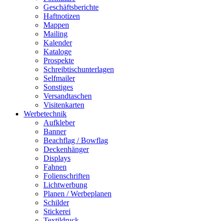
Geschäftsberichte
Haftnotizen
Mappen
Mailing
Kalender
Kataloge
Prospekte
Schreibtischunterlagen
Selfmailer
Sonstiges
Versandtaschen
Visitenkarten
Werbetechnik
Aufkleber
Banner
Beachflag / Bowflag
Deckenhänger
Displays
Fahnen
Folienschriften
Lichtwerbung
Planen / Werbeplanen
Schilder
Stickerei
Textildruck