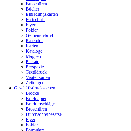
Broschüren
Bücher
Einladungskarten
Festschrift
Flyer
Folder
Gemeindebrief
Kalender
Karten
Kataloge
Mappen
Plakate
Prospekte
Textildruck
Visitenkarten
Zeitungen
Geschäftsdrucksachen
Blöcke
Briefpapier
Briefumschläge
Broschüren
Durchschreibesätze
Flyer
Folder
Formulare