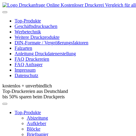
Kostenloser Druckerei Vergleich für a
Toggle
navigation
Top-Produkte
Geschäftsdrucksachen
Werbetechnik
Weitere Druckprodukte
DIN-Formate / Vergrößerungsfaktoren
Falzarten
Anleitung Druckdatenerstellung
FAQ Druckereien
FAQ Anfrager
Impressum
Datenschutz
kostenlos + unverbindlich
Top-Druckereien aus Deutschland
bis 50% sparen beim Druckpreis
Toggle
navigation
Top-Produkte
Abizeitung
Aufkleber
Blöcke
Briefpapier