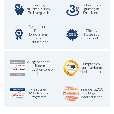
Günstig
Schnell zum
drucken durch
günstigen
Preisvergleich
Druckpreis
Rennomierte
Fach-
Effektiv
Druckereien
Kostenlos
aus
Unverbindlich
Deutschland
Ausgezeichnet
Empfohlen
mit dem
vom Verband
Innovationspreis-
Medienproduktioner
IT
Preisträger
Eine der 5.000
Mittelstands
wichtigsten
Programm
Internetseiten