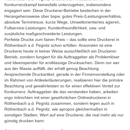
Konkurrenzkampf keinesfalls unterzugehen, insbesondere
engagiert sein. Diese Druckerei-Betriebe bestechen in der
Herangehensweise über bspw. gutes Preis-/Leistungsverhältnis,
absolute Termintreue, kurze Wege, Umweltorientiertes agieren,
Fullservice-Leistungen, Kundenfreundlichkeit, usw. und
zusätzliche maßgeschneiderte Leistungen.
Perfekte Drucke zum fairen Preis – das sollte eine Druckerei in
Röthenbach a.d. Pegnitz schon erfüllen. Ansonsten ist eine
Druckerei heute in keiner Weise ausschließlich ein Druckerei-
Betrieb, sondern fungiert für die Auftraggeber als Problemlöser
und Ideenspender für erstklassige Drucksachen. Denn nur wer
aus der Masse auffällt, der erhält genug Beachtung.
Ansprechende Druckartikel, gerade in der Firmenvorstellung oder
im Rahmen von Artikelerläuterungen, realisieren hier die primäre
Beachtung und gewährleisten so für einen effektiven Vorteil zur
Konkurrenz. Auftraggeber die das verstanden haben, arbeiten
ergo mitnichten mit einer gewöhnlichen Onlinedruckerei in
Röthenbach a.d. Pegnitz zusammen, sondern legen auch in
Röthenbach a.d. Pegnitz, wie apropos gleichermaßen in
sonstigen Städten, Wert auf eine Druckerei, die real mehr als nur
günstig drucken kann.