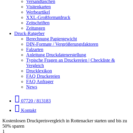
Versandtaschen
Visitenkarten
Werbeartikel
XXL-Großformatdruck
Zeitschriften
Zeitungen
Druck-Ratgeber
Berechnung Papiergewicht
DIN-Formate / Vergrößerungsfaktoren
Falzarten
Anleitung Druckdatenerstellung
Typische Fragen an Druckereien | Checkliste &
Vergleich
Drucklexikon
FAQ Druckereien
FAQ Anfrager
News
07720 / 813183
Kontakt
Kostenlosen Druckpreisvergleich in Rottenacker starten und bis zu
50% sparen
1