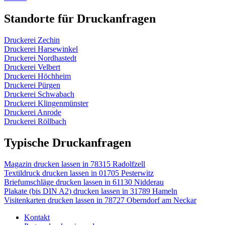
Standorte für Druckanfragen
Druckerei Zechin
Druckerei Harsewinkel
Druckerei Nordhastedt
Druckerei Velbert
Druckerei Höchheim
Druckerei Pürgen
Druckerei Schwabach
Druckerei Klingenmünster
Druckerei Anrode
Druckerei Röllbach
Typische Druckanfragen
Magazin drucken lassen in 78315 Radolfzell
Textildruck drucken lassen in 01705 Pesterwitz
Briefumschläge drucken lassen in 61130 Nidderau
Plakate (bis DIN A2) drucken lassen in 31789 Hameln
Visitenkarten drucken lassen in 78727 Oberndorf am Neckar
Kontakt