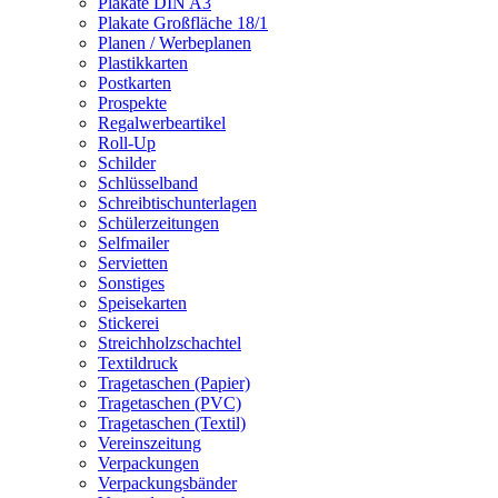
Plakate DIN A3
Plakate Großfläche 18/1
Planen / Werbeplanen
Plastikkarten
Postkarten
Prospekte
Regalwerbeartikel
Roll-Up
Schilder
Schlüsselband
Schreibtischunterlagen
Schülerzeitungen
Selfmailer
Servietten
Sonstiges
Speisekarten
Stickerei
Streichholzschachtel
Textildruck
Tragetaschen (Papier)
Tragetaschen (PVC)
Tragetaschen (Textil)
Vereinszeitung
Verpackungen
Verpackungsbänder