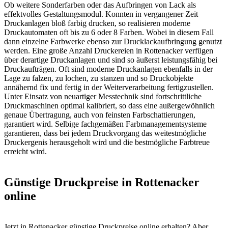
Ob weitere Sonderfarben oder das Aufbringen von Lack als
effektvolles Gestaltungsmodul. Konnten in vergangener Zeit
Druckanlagen bloß farbig drucken, so realisieren moderne
Druckautomaten oft bis zu 6 oder 8 Farben. Wobei in diesem Fall
dann einzelne Farbwerke ebenso zur Drucklackaufbringung genutzt
werden. Eine große Anzahl Druckereien in Rottenacker verfügen
über derartige Druckanlagen und sind so äußerst leistungsfähig bei
Druckaufträgen. Oft sind moderne Druckanlagen ebenfalls in der
Lage zu falzen, zu lochen, zu stanzen und so Druckobjekte
annähernd fix und fertig in der Weiterverarbeitung fertigzustellen.
Unter Einsatz von neuartiger Messtechnik sind fortschrittliche
Druckmaschinen optimal kalibriert, so dass eine außergewöhnlich
genaue Übertragung, auch von feinsten Farbschattierungen,
garantiert wird. Selbige fachgemäßen Farbmanagementsysteme
garantieren, dass bei jedem Druckvorgang das weitestmögliche
Druckergenis herausgeholt wird und die bestmögliche Farbtreue
erreicht wird.
Günstige Druckpreise in Rottenacker
online
Jetzt in Rottenacker günstige Druckpreise online erhalten? Aber