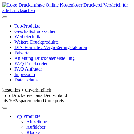
Kostenloser Druckerei Vergleich für
alle Drucksachen
Toggle
navigation
Top-Produkte
Geschäftsdrucksachen
Werbetechnik
Weitere Druckprodukte
DIN-Formate / Vergrößerungsfaktoren
Falzarten
Anleitung Druckdatenerstellung
FAQ Druckereien
FAQ Anfrager
Impressum
Datenschutz
kostenlos + unverbindlich
Top-Druckereien aus Deutschland
bis 50% sparen beim Druckpreis
Toggle
navigation
Top-Produkte
Abizeitung
Aufkleber
Blöcke