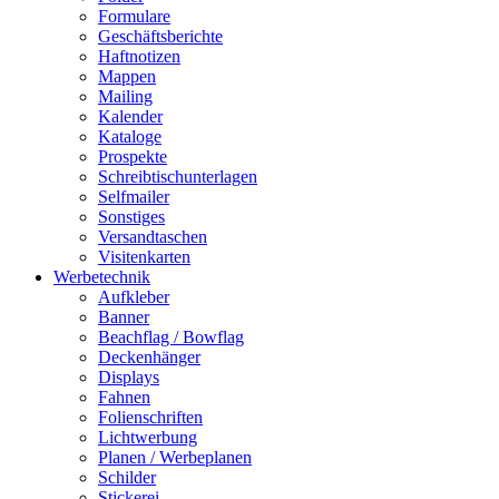
Formulare
Geschäftsberichte
Haftnotizen
Mappen
Mailing
Kalender
Kataloge
Prospekte
Schreibtischunterlagen
Selfmailer
Sonstiges
Versandtaschen
Visitenkarten
Werbetechnik
Aufkleber
Banner
Beachflag / Bowflag
Deckenhänger
Displays
Fahnen
Folienschriften
Lichtwerbung
Planen / Werbeplanen
Schilder
Stickerei