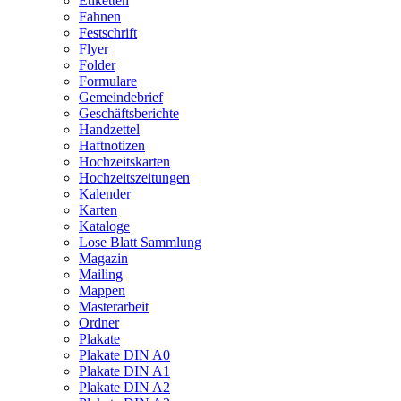
Etiketten
Fahnen
Festschrift
Flyer
Folder
Formulare
Gemeindebrief
Geschäftsberichte
Handzettel
Haftnotizen
Hochzeitskarten
Hochzeitszeitungen
Kalender
Karten
Kataloge
Lose Blatt Sammlung
Magazin
Mailing
Mappen
Masterarbeit
Ordner
Plakate
Plakate DIN A0
Plakate DIN A1
Plakate DIN A2