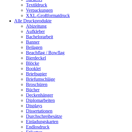
Textildruck
Verpackungen
XXL-Großformatdruck
Alle Druckprodukte
Abizeitung
Aufkleber
Bachelorarbeit
Banner
Beilagen
Beachflag / Bowflag
Bierdeckel
Blöcke
Booklet
Briefpapier
Briefumschläge
Broschüren
Bücher
Deckenhänger
Diplomarbeiten
Displays
Dissertationen
Durchschreibesätze
Einladungskarten
Endlosdruck