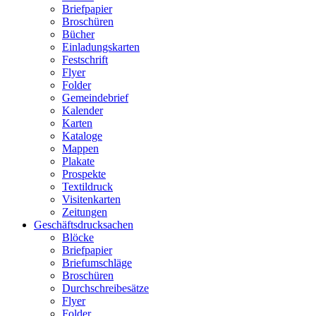
Briefpapier
Broschüren
Bücher
Einladungskarten
Festschrift
Flyer
Folder
Gemeindebrief
Kalender
Karten
Kataloge
Mappen
Plakate
Prospekte
Textildruck
Visitenkarten
Zeitungen
Geschäftsdrucksachen
Blöcke
Briefpapier
Briefumschläge
Broschüren
Durchschreibesätze
Flyer
Folder