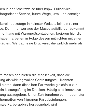
en in der Arbeitsweise über bspw. Fullservice-
mfangreicher Service, kurze Wege, usw. und sonstige
rei heutzutage in keinster Weise allein ein reiner
sse. Denn nur wer aus der Masse auffällt, der bekommt
enhang mit Warenpräsentationen, kreieren hier die
haben, arbeiten in Folge dessen mitnichten mit einer
dten, Wert auf eine Druckerei, die wirklich mehr als
eimaschinen bieten die Möglichkeit, dass die
ng als wirkungsvolles Gestaltungsteil. Konnten
hierbei dann dieselben Farbwerke gleichfalls zur
n leistungsfähig im Drucken. Häufig sind innovative
eitung auszugeben. Unter Zuhilfenahme von modernster
eichermaßen von filigranen Farbabstufungen,
imale Farbergebnis herausgeholt wird