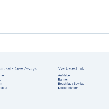
rtikel - Give Aways
Werbetechnik
htel
Aufkleber
g
Banner
en
Beachflag / Bowflag
eiber
Deckenhänger