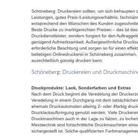
Schöneberg: Druckereien sollten, um sich behaupten zu
Leistungen, gutes Preis-/Leistungsverhältnis, fachmän
entsprechend den Wünschen des Kunden zugeschnitte
Beste Drucke zu marktgerechten Preisen – das ist das, 
Druckdienstleister, sondern fungiert für den Auftragg
genügend Aufmerksamkeit. Außergewöhnliche Drucksac
erforderliche Beachtung und sorgen so für einen effek
beliebigen Onlinedruckerei in Schöneberg zusammen, s
ausschließlich günstig drucken kann.
Schöneberg: Druckereien und Druckmaschin
Druckprodukte: Lack, Sonderfarben und Extras
Nach dem Druck beginnt die Veredelung der Druckerzeu
Veredelung in einem Durchgang mit dem tatsächlichen 
ehemals Druckautomaten alleinig 2- oder 4farbig druc
Drucklackaufbringung genutzt werden. Viele Druckerei
Druckmaschinen auch in der Lage zu falzen, zu loche
Messtechnik sind fortschrittliche Druckmaschinen einwa
sichergestellt ist. Solche qualifizierten Farbmanage