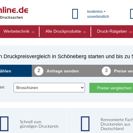
kostenlos +
unverbindlich
e Drucksachen
Werbetechnik
Alle Druckprodukte
Druck-Ratgeber
n Druckpreisvergleich in Schöneberg starten und bis zu
2
3
ählen
Anfrage senden
Preise ve
en:
Preise vergleichen
Rennomierte Fac
Schnell zum
Druckereien aus
günstigen Druckpreis
Deutschland