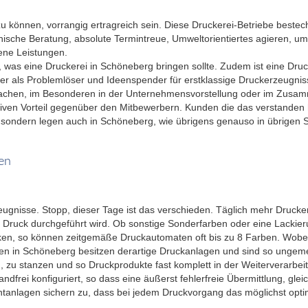
 können, vorrangig ertragreich sein. Diese Druckerei-Betriebe bestech
nische Beratung, absolute Termintreue, Umweltorientiertes agieren, u
ne Leistungen.
was eine Druckerei in Schöneberg bringen sollte. Zudem ist eine Drucke
eber als Problemlöser und Ideenspender für erstklassige Druckerzeugni
hen, im Besonderen in der Unternehmensvorstellung oder im Zusamm
tiven Vorteil gegenüber den Mitbewerbern. Kunden die das verstanden 
ondern legen auch in Schöneberg, wie übrigens genauso in übrigen Stä
en
gnisse. Stopp, dieser Tage ist das verschieden. Täglich mehr Drucker
Druck durchgeführt wird. Ob sonstige Sonderfarben oder eine Lackieru
ken, so können zeitgemäße Druckautomaten oft bis zu 8 Farben. Wobei 
en in Schöneberg besitzen derartige Druckanlagen und sind so ungemei
n, zu stanzen und so Druckprodukte fast komplett in der Weiterverarb
ndfrei konfiguriert, so dass eine äußerst fehlerfreie Übermittlung, gl
mentanlagen sichern zu, dass bei jedem Druckvorgang das möglichst opt