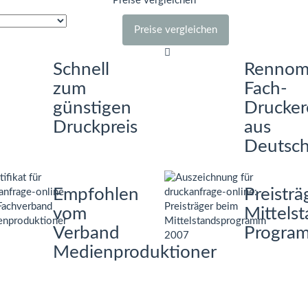
Preise vergleichen
Preise vergleichen
Schnell
Rennom
zum
Fach-
günstigen
Drucker
Druckpreis
aus
Deutsch
Empfohlen
Preisträ
vom
Mittels
Verband
Progra
Medienproduktioner