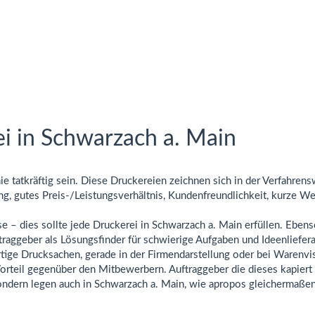
ei in Schwarzach a. Main
inie tatkräftig sein. Diese Druckereien zeichnen sich in der Verfahr
ng, gutes Preis-/Leistungsverhältnis, Kundenfreundlichkeit, kurze W
 – dies sollte jede Druckerei in Schwarzach a. Main erfüllen. Ebenso
uftraggeber als Lösungsfinder für schwierige Aufgaben und Ideenliefer
tige Drucksachen, gerade in der Firmendarstellung oder bei Warenvis
orteil gegenüber den Mitbewerbern. Auftraggeber die dieses kapiert h
dern legen auch in Schwarzach a. Main, wie apropos gleichermaßen i