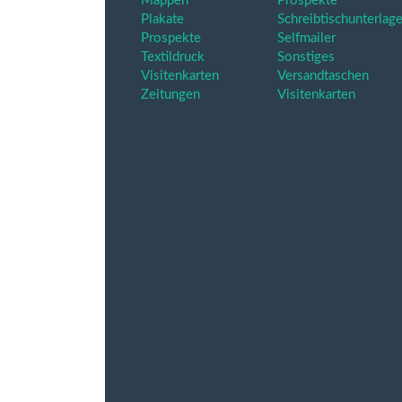
Mappen
Prospekte
Plakate
Schreibtischunterlag
Prospekte
Selfmailer
Textildruck
Sonstiges
Visitenkarten
Versandtaschen
Zeitungen
Visitenkarten