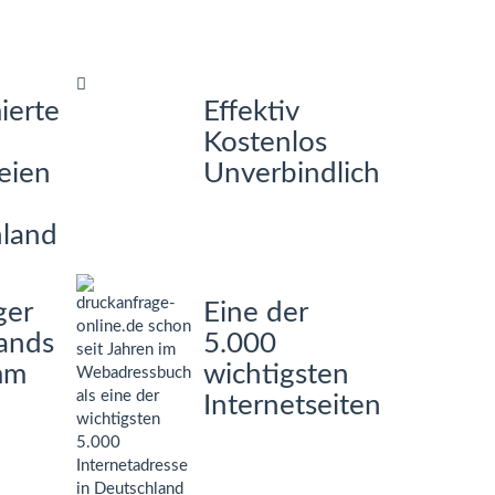
ierte
Effektiv
Kostenlos
eien
Unverbindlich
land
ger
Eine der
tands
5.000
mm
wichtigsten
Internetseiten