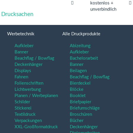
kostenlos +
unverbindlich
le Drucksachen
Werbetechnik
Alle Druckprodukte
Aufkleber
Abizeitung
Banner
Aufkleber
Beachflag / Bowflag
Bachelorarbeit
Deckenhänger
Banner
Displays
Beilagen
Fahnen
Beachflag / Bowflag
Folienschriften
Bierdeckel
Lichtwerbung
Blöcke
Planen / Werbeplanen
Booklet
Schilder
Briefpapier
Stickerei
Briefumschläge
Textildruck
Broschüren
Verpackungen
Bücher
XXL-Großformatdruck
Deckenhänger