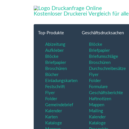
Kostenloser Druckerei Vergleich für al
Top-Produkte
Geschäftsdrucksachen
Abizeitung
Blöcke
Aufkleber
Briefpapier
Blöcke
Briefumschläge
Briefpapier
Broschüren
Broschüren
Durchschreibesätze
Bücher
Flyer
Einladungskarten
Folder
Festschrift
Formulare
Flyer
Geschäftsberichte
Folder
Haftnotizen
Gemeindebrief
Mappen
Kalender
Mailing
Karten
Kalender
Kataloge
Kataloge