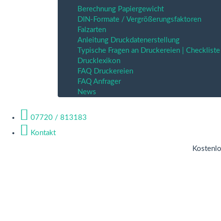
Berechnung Papiergewicht
DIN-Formate / Vergrößerungsfaktoren
Falzarten
Anleitung Druckdatenerstellung
Typische Fragen an Druckereien | Checkliste
Drucklexikon
FAQ Druckereien
FAQ Anfrager
News
07720 / 813183
Kontakt
Kostenlo