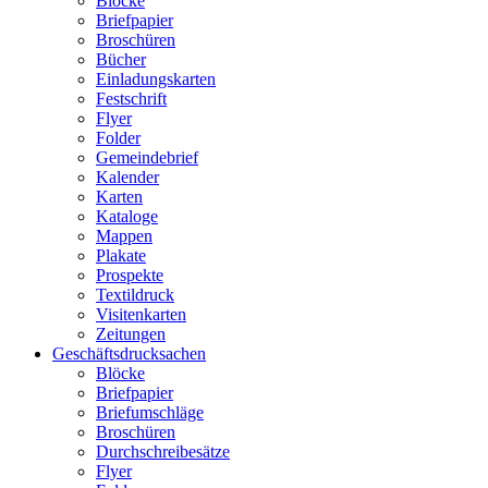
Blöcke
Briefpapier
Broschüren
Bücher
Einladungskarten
Festschrift
Flyer
Folder
Gemeindebrief
Kalender
Karten
Kataloge
Mappen
Plakate
Prospekte
Textildruck
Visitenkarten
Zeitungen
Geschäftsdrucksachen
Blöcke
Briefpapier
Briefumschläge
Broschüren
Durchschreibesätze
Flyer