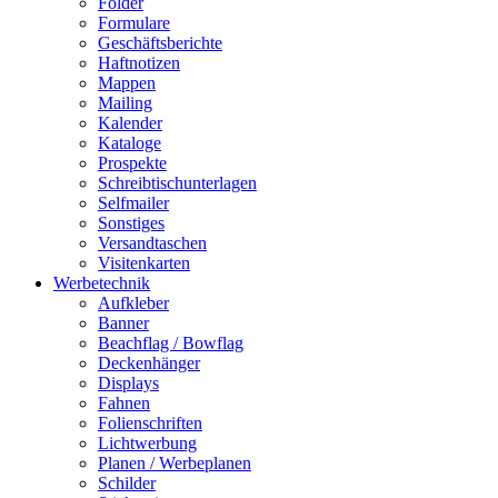
Folder
Formulare
Geschäftsberichte
Haftnotizen
Mappen
Mailing
Kalender
Kataloge
Prospekte
Schreibtischunterlagen
Selfmailer
Sonstiges
Versandtaschen
Visitenkarten
Werbetechnik
Aufkleber
Banner
Beachflag / Bowflag
Deckenhänger
Displays
Fahnen
Folienschriften
Lichtwerbung
Planen / Werbeplanen
Schilder