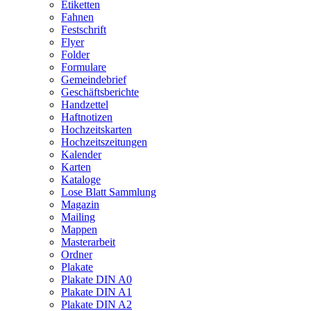
Etiketten
Fahnen
Festschrift
Flyer
Folder
Formulare
Gemeindebrief
Geschäftsberichte
Handzettel
Haftnotizen
Hochzeitskarten
Hochzeitszeitungen
Kalender
Karten
Kataloge
Lose Blatt Sammlung
Magazin
Mailing
Mappen
Masterarbeit
Ordner
Plakate
Plakate DIN A0
Plakate DIN A1
Plakate DIN A2