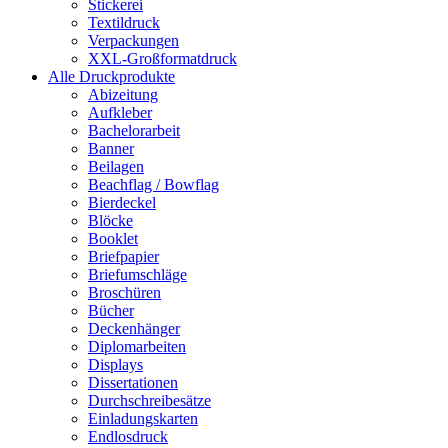
Stickerei
Textildruck
Verpackungen
XXL-Großformatdruck
Alle Druckprodukte
Abizeitung
Aufkleber
Bachelorarbeit
Banner
Beilagen
Beachflag / Bowflag
Bierdeckel
Blöcke
Booklet
Briefpapier
Briefumschläge
Broschüren
Bücher
Deckenhänger
Diplomarbeiten
Displays
Dissertationen
Durchschreibesätze
Einladungskarten
Endlosdruck