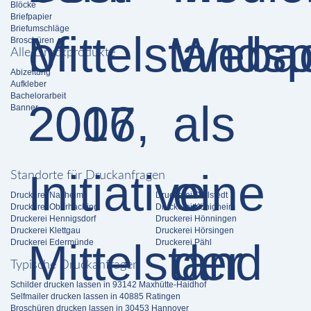
Blöcke
Briefpapier
Briefumschläge
Broschüren
Alle Druckprodukte
Abizeitung
Aufkleber
Bachelorarbeit
Banner
Standorte für Druckanfragen
Druckerei Nattheim
Druckerei Dellstedt
Druckerei Oberhaching
Druckerei Königheim
Druckerei Hennigsdorf
Druckerei Hönningen
Druckerei Klettgau
Druckerei Hörsingen
Druckerei Edermünde
Druckerei Pähl
Typische Druckanfragen
Schilder drucken lassen in 93142 Maxhütte-Haidhof
Selfmailer drucken lassen in 40885 Ratingen
Broschüren drucken lassen in 30453 Hannover