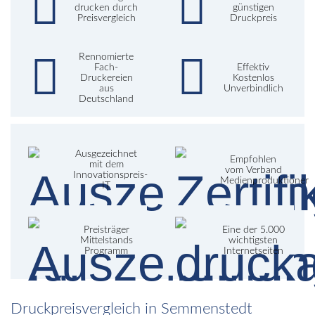
drucken durch
günstigen
Preisvergleich
Druckpreis
Rennomierte
Fach-
Effektiv
Druckereien
Kostenlos
aus
Unverbindlich
Deutschland
Ausgezeichnet
Empfohlen
mit dem
vom Verband
Innovationspreis-
Medienproduktioner
IT
Preisträger
Eine der 5.000
Mittelstands
wichtigsten
Programm
Internetseiten
Druckpreisvergleich in Semmenstedt