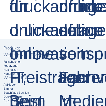
Produkte
Werbeartikel - Give Aways
Faltschachtel
Feuerzeug
Haftnotizen
Kugelschreiber
Werbetechnik
Aufkleber
Banner
Beachflag / Bowflag
Deckenhänger
Geschäftsdrucksachen