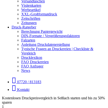
Versandtaschen
Visitenkarten
Werbeartikel
XXL-Großformatdruck
Zeitschriften
Zeitungen
Druck-Ratgeber
Berechnung Papiergewicht
DIN-Formate / Vergrößerungsfaktoren
Falzarten
Anleitung Druckdatenerstellung
Typische Fragen an Druckereien | Checkliste &
Vergleich
Drucklexikon
FAQ Druckereien
FAQ Anfrager
News
07720 / 813183
Kontakt
Kostenlosen Druckpreisvergleich in Seßlach starten und bis zu 50%
sparen
1