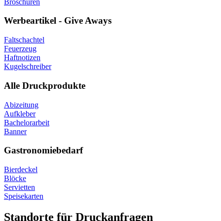
Broschüren
Werbeartikel - Give Aways
Faltschachtel
Feuerzeug
Haftnotizen
Kugelschreiber
Alle Druckprodukte
Abizeitung
Aufkleber
Bachelorarbeit
Banner
Gastronomiebedarf
Bierdeckel
Blöcke
Servietten
Speisekarten
Standorte für Druckanfragen