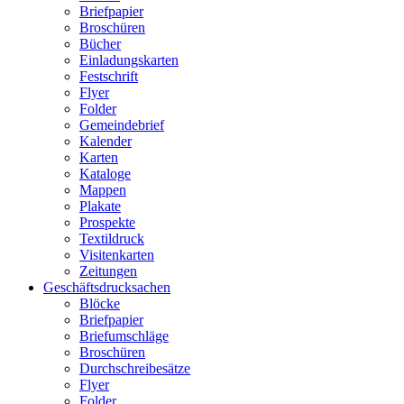
Briefpapier
Broschüren
Bücher
Einladungskarten
Festschrift
Flyer
Folder
Gemeindebrief
Kalender
Karten
Kataloge
Mappen
Plakate
Prospekte
Textildruck
Visitenkarten
Zeitungen
Geschäftsdrucksachen
Blöcke
Briefpapier
Briefumschläge
Broschüren
Durchschreibesätze
Flyer
Folder