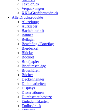
Textildruck
Verpackungen
XXL-Großformatdruck
Alle Druckprodukte
Abizeitung
Aufkleber
Bachelorarbeit
Banner
Beilagen
Beachflag / Bowflag
Bierdeckel
Blöcke
Booklet
Briefpapier
Briefumschläge
Broschüren
Bücher
Deckenhänger
Diplomarbeiten
Displays
Dissertationen
Durchschreibesätze
Einladungskarten
Endlosdruck