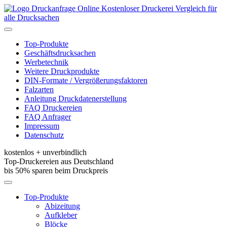
Kostenloser Druckerei Vergleich für
alle Drucksachen
Toggle
navigation
Top-Produkte
Geschäftsdrucksachen
Werbetechnik
Weitere Druckprodukte
DIN-Formate / Vergrößerungsfaktoren
Falzarten
Anleitung Druckdatenerstellung
FAQ Druckereien
FAQ Anfrager
Impressum
Datenschutz
kostenlos + unverbindlich
Top-Druckereien aus Deutschland
bis 50% sparen beim Druckpreis
Toggle
navigation
Top-Produkte
Abizeitung
Aufkleber
Blöcke