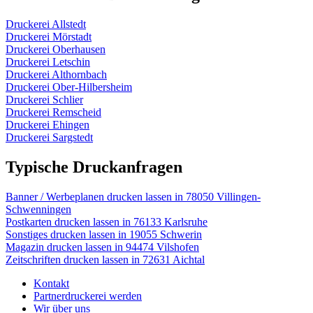
Druckerei Allstedt
Druckerei Mörstadt
Druckerei Oberhausen
Druckerei Letschin
Druckerei Althornbach
Druckerei Ober-Hilbersheim
Druckerei Schlier
Druckerei Remscheid
Druckerei Ehingen
Druckerei Sargstedt
Typische Druckanfragen
Banner / Werbeplanen drucken lassen in 78050 Villingen-
Schwenningen
Postkarten drucken lassen in 76133 Karlsruhe
Sonstiges drucken lassen in 19055 Schwerin
Magazin drucken lassen in 94474 Vilshofen
Zeitschriften drucken lassen in 72631 Aichtal
Kontakt
Partnerdruckerei werden
Wir über uns