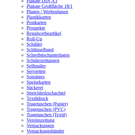
Plakate DIN A3
Plakate Großfläche 18/1
Planen / Werbeplanen
Plastikkarten
Postkarten
Prospekte
Regalwerbeartikel
Roll-Up
Schilder
Schlüsselband
Schreibtischunterlagen
Schülerzeitungen
Selfmailer
Servietten
Sonstiges
Speisekarten
Stickerei
Streichholzschachtel
Textildruck
Tragetaschen (Papier)
Tragetaschen (PVC)
Tragetaschen (Textil)
Vereinszeitung
Verpackungen
Verpackungsbänder