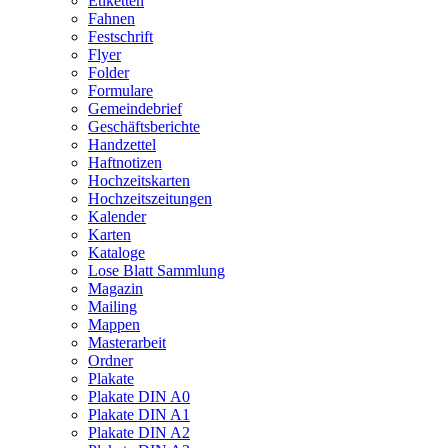
Etiketten
Fahnen
Festschrift
Flyer
Folder
Formulare
Gemeindebrief
Geschäftsberichte
Handzettel
Haftnotizen
Hochzeitskarten
Hochzeitszeitungen
Kalender
Karten
Kataloge
Lose Blatt Sammlung
Magazin
Mailing
Mappen
Masterarbeit
Ordner
Plakate
Plakate DIN A0
Plakate DIN A1
Plakate DIN A2