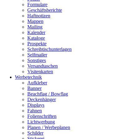
Formulare
Geschäftsberichte
Haftnotizen
Mappen
Mailing
Kalender
Kataloge
Prospekte
Schreibtischunterlagen
Selfmailer
Sonstiges
Versandtaschen
Visitenkarten
Werbetechnik
Aufkleber
Banner
Beachflag / Bowflag
Deckenhänger
Displays
Fahnen
Folienschriften
Lichtwerbung
Planen / Werbeplanen
Schilder
Stickerei