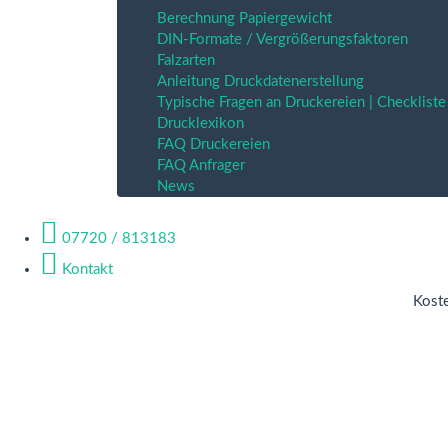
Berechnung Papiergewicht
DIN-Formate / Vergrößerungsfaktoren
Falzarten
Anleitung Druckdatenerstellung
Typische Fragen an Druckereien | Checkliste
Drucklexikon
FAQ Druckereien
FAQ Anfrager
News
07720 / 813183
Kontakt
Koste