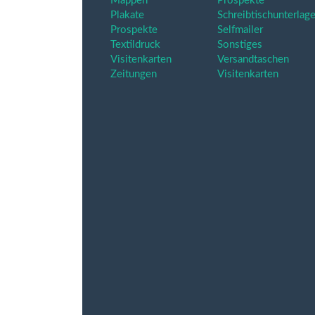
Mappen
Prospekte
Plakate
Schreibtischunterlag
Prospekte
Selfmailer
Textildruck
Sonstiges
Visitenkarten
Versandtaschen
Zeitungen
Visitenkarten