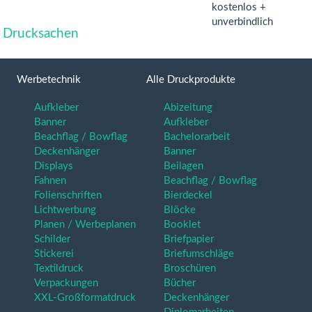
kostenlos +
unverbindlich
le Drucksachen
Werbetechnik
Alle Druckprodukte
Aufkleber
Abizeitung
Banner
Aufkleber
Beachflag / Bowflag
Bachelorarbeit
Deckenhänger
Banner
Displays
Beilagen
Fahnen
Beachflag / Bowflag
Folienschriften
Bierdeckel
Lichtwerbung
Blöcke
Planen / Werbeplanen
Booklet
Schilder
Briefpapier
Stickerei
Briefumschläge
Textildruck
Broschüren
Verpackungen
Bücher
XXL-Großformatdruck
Deckenhänger