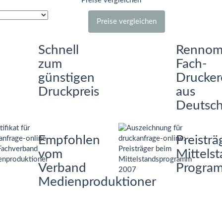
Preise vergleichen
Preise vergleichen
Schnell
Rennom
zum
Fach-
günstigen
Drucker
Druckpreis
aus
Deutsch
Empfohlen
Preisträ
vom
Mittels
Verband
Progra
Medienproduktioner