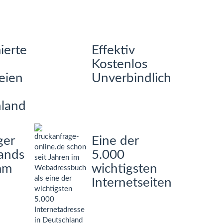
ierte
Effektiv
Kostenlos
eien
Unverbindlich
land
ger
Eine der
tands
5.000
mm
wichtigsten
Internetseiten