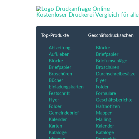
Kostenloser Druckerei Vergleich für al
Top-Produkte
Geschäftsdrucksachen
Abizeitung
Blöcke
Aufkleber
Briefpapier
Blöcke
Briefumschläge
Briefpapier
Broschüren
Broschüren
Durchschreibesätze
Bücher
Flyer
Einladungskarten
Folder
Festschrift
Formulare
Flyer
Geschäftsberichte
Folder
Haftnotizen
Gemeindebrief
Mappen
Kalender
Mailing
Karten
Kalender
Kataloge
Kataloge