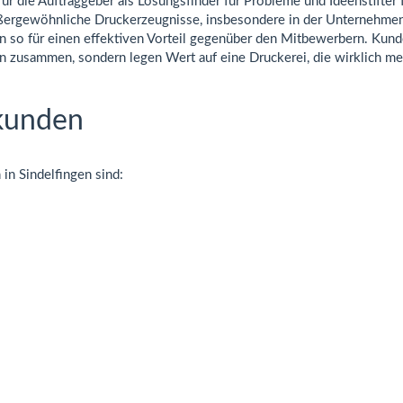
er für die Auftraggeber als Lösungsfinder für Probleme und Ideenstift
ußergewöhnliche Druckerzeugnisse, insbesondere in der Unternehmens
n so für einen effektiven Vorteil gegenüber den Mitbewerbern. Kund
en zusammen, sondern legen Wert auf eine Druckerei, die wirklich me
kunden
in Sindelfingen sind: