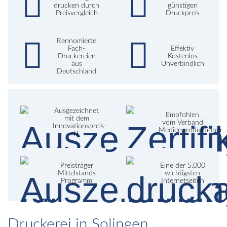
drucken durch
günstigen
Preisvergleich
Druckpreis
Rennomierte
Fach-
Effektiv
Druckereien
Kostenlos
aus
Unverbindlich
Deutschland
Ausgezeichnet
Empfohlen
mit dem
vom Verband
Innovationspreis-
Medienproduktioner
IT
Preisträger
Eine der 5.000
Mittelstands
wichtigsten
Programm
Internetseiten
Druckerei in Solingen