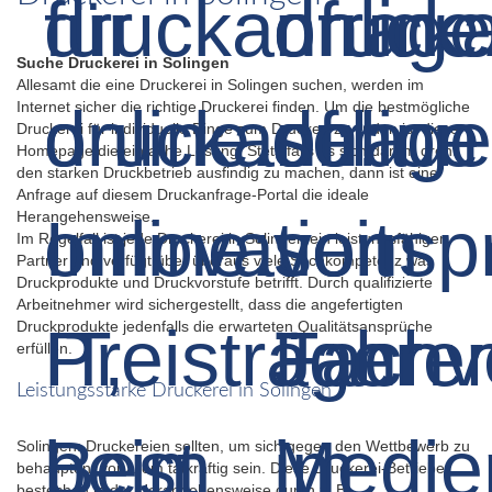
Suche Druckerei in Solingen
Allesamt die eine Druckerei in Solingen suchen, werden im
Internet sicher die richtige Druckerei finden. Um die bestmögliche
Druckerei für individuelle Dinge zum Drucken zu finden ist diese
Homepage die einfache Lösung. Stets falls es sich darum dreht
den starken Druckbetrieb ausfindig zu machen, dann ist eine
Anfrage auf diesem Druckanfrage-Portal die ideale
Herangehensweise.
Im Regelfall ist jede Druckerei in Solingen ein leistungsfähiger
Partner und verfügt über überaus viele Sachkompetenz was
Druckprodukte und Druckvorstufe betrifft. Durch qualifizierte
Arbeitnehmer wird sichergestellt, dass die angefertigten
Druckprodukte jedenfalls die erwarteten Qualitätsansprüche
erfüllen.
Leistungsstarke Druckerei in Solingen
Solingen: Druckereien sollten, um sich gegen den Wettbewerb zu
behaupten, vor allem tatkräftig sein. Diese Druckerei-Betriebe
bestechen in der Herangehensweise durch z. B.