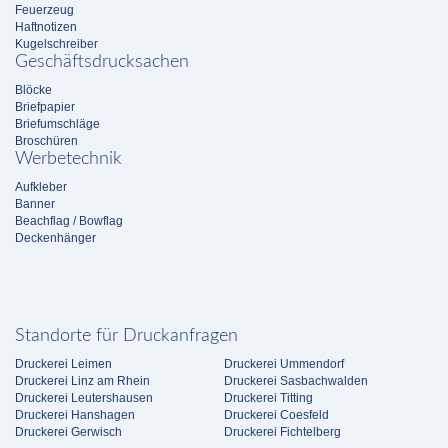
Feuerzeug
Haftnotizen
Kugelschreiber
Geschäftsdrucksachen
Blöcke
Briefpapier
Briefumschläge
Broschüren
Werbetechnik
Aufkleber
Banner
Beachflag / Bowflag
Deckenhänger
Standorte für Druckanfragen
Druckerei Leimen
Druckerei Ummendorf
Druckerei Linz am Rhein
Druckerei Sasbachwalden
Druckerei Leutershausen
Druckerei Titting
Druckerei Hanshagen
Druckerei Coesfeld
Druckerei Gerwisch
Druckerei Fichtelberg