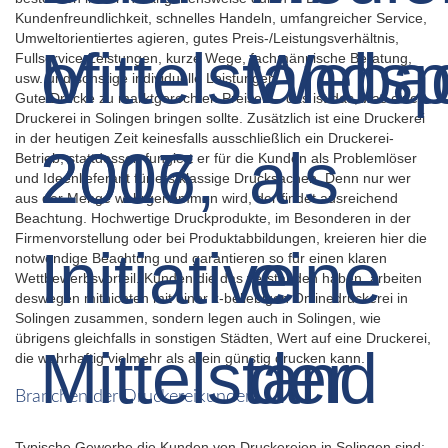
Kundenfreundlichkeit, schnelles Handeln, umfangreicher Service,
Umweltorientiertes agieren, gutes Preis-/Leistungsverhältnis,
Fullservice-Leistungen, kurze Wege, fachmännische Beratung,
usw. und sonstige individuelle Leistungen.
Gute Drucke zu marktgerechten Preisen – das ist das, was eine
Druckerei in Solingen bringen sollte. Zusätzlich ist eine Druckerei
in der heutigen Zeit keinesfalls ausschließlich ein Druckerei-
Betrieb, stattdessen fungiert er für die Kunden als Problemlöser
und Ideenlieferant für erstklassige Drucksachen. Denn nur wer
aus der Menge wahrgenommen wird, der findet ausreichend
Beachtung. Hochwertige Druckprodukte, im Besonderen in der
Firmenvorstellung oder bei Produktabbildungen, kreieren hier die
notwendige Beachtung und garantieren so für einen klaren
Wettbewerbsvorteil. Kunden die das verstanden haben, arbeiten
deswegen mitnichten mit einer x-beliebigen Onlinedruckerei in
Solingen zusammen, sondern legen auch in Solingen, wie
übrigens gleichfalls in sonstigen Städten, Wert auf eine Druckerei,
die wahrhaftig vielmehr als allein günstig drucken kann.
Branchen der Druckereikunden
Typische Gewerbe die Kunden von Druckereien in Solingen sind: