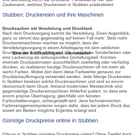
Zauberwort, welches Druckereien in Stubben prädestiniert.
Stubben: Druckereien und ihre Maschinen
Drucksachen mit Veredelung und Drucklack
Nach dem Druckvorgang kommt die Veredelung. Einen Augenblick,
ganz so stimmt das gegenwärtig auf keinen Fall mehr. Stets mehr
Druckereimaschinen machen es möglich, dass der
Veredelungsvorgang in einem Arbeitsgang mit dem wirklichen
Druckprozess durchgeführt wird. Ob zusätzliche Sonderfarben oder
Eine der 5.000 wichtigsten Internetseiten
eine Lackierung als wirkungsvolles Gestaltungsteil. Konnten
ehemals Druckautomaten ausschließlich zweifarbig oder vierfarbig
drucken, so realisieren heutige Druckmaschinen oft mit mehr als
sechs Farben. Wobei dort dann diese Farbwerke genauso zur
Drucklackaufbringung verwendet werden. Jede Menge Druckereien
in Stubben besitzen solche Druckmaschinen und sind so enorm
ökonomisch beim Druck. Anhand modernster Messtechnik sind
gegenwärtige Druckereimaschinen fehlerfrei justiert, so dass eine
enorm präzise Übertragung, gleichfalls von feinsten
Farbschattierungen, sichergestellt wird. Jene fachmännischen
Farbmanagementsysteme sorgen dafür, dass bei jedem Druck das
soweit am Besten mögliche Ergenbis erlangt wird
Günstige Druckpreise online in Stubben
Gibt es in Stubben günstige Druckpreise online? Ohne Zweifel doch.