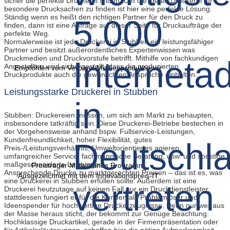
sicher die perfekte Druckerei finden. Um die ideale Druckerei für
besondere Drucksachen zu finden ist hier eine perfekte Lösung.
Ständig wenn es heißt den richtigen Partner für den Druck zu
finden, dann ist eine Anfrage auf dieser Seite für Druckaufträge der
perfekte Weg.
Normalerweise ist jede Druckerei in Stubben ein leistungsfähiger
Partner und besitzt außerordentliches Expertenwissen was
Druckmedien und Druckvorstufe betrifft. Mithilfe von fachkundigen
Angestellten wird sichergestellt, dass die produzierten
Empfohlen vom Verband Medienproduktioner
Druckprodukte auch die gewünschten Ansprüche einhalten.
Leistungsstarke Druckerei in Stubben
Stubben: Druckereien müssen, um sich am Markt zu behaupten,
insbesondere tatkräftig sein. Diese Druckerei-Betriebe bestechen in
der Vorgehensweise anhand bspw. Fullservice-Leistungen,
Kundenfreundlichkeit, hoher Flexibilität, gutes
Preis-/Leistungsverhältnis, Umweltorientiertes agieren,
umfangreicher Service, fachmännische Beratung, usw. und sonstige
maßgeschneiderte Leistungen.
Preisträger Mittelstands Programm
Ansprechende Drucke zu marktgerechten Preisen – das ist es, was
Ausgezeichnet mit dem Innovationspreis-IT
eine Druckerei in Stubben erfüllen sollte. Außerdem ist eine
Druckerei heutzutage auf keinen Fall nur ein Druckdienstleister,
stattdessen fungiert er für die Kunden als Problemlöser und
Ideenspender für hochwertige Druckerzeugnisse. Denn nur wer aus
der Masse heraus sticht, der bekommt zur Genüge Beachtung.
Hochklassige Druckartikel, gerade in der Firmenpräsentation oder