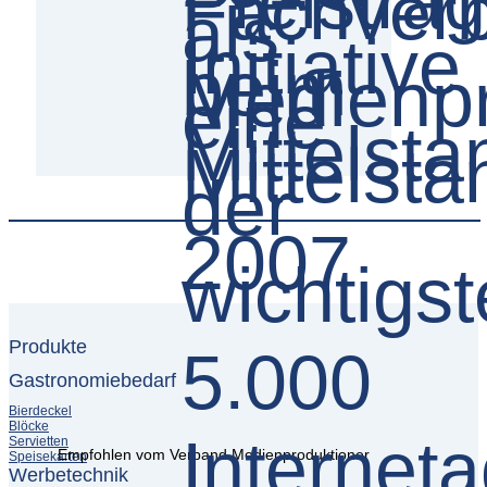
Produkte
Gastronomiebedarf
Bierdeckel
Blöcke
Servietten
Empfohlen vom Verband Medienproduktioner
Speisekarten
Werbetechnik