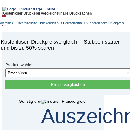
Kostenloser Druckerei Vergleich für alle Drucksachen
Toggle
navigation
kostenlos + unverbindlich
Top-Druckereien aus Deutschland
bis 50% sparen beim Druckpreis
Toggle
navigation
Kostenlosen Druckpreisvergleich in Stubben starten
und bis zu 50% sparen
Produkt wählen:
Preise vergleichen
Günstig drucken durch Preisvergleich