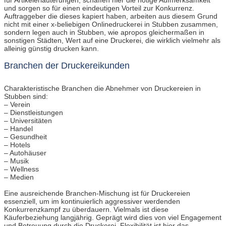
für Artikelerläuterungen, schaffen hier die nötige Aufmerksamkeit
und sorgen so für einen eindeutigen Vorteil zur Konkurrenz.
Auftraggeber die dieses kapiert haben, arbeiten aus diesem Grund
nicht mit einer x-beliebigen Onlinedruckerei in Stubben zusammen,
sondern legen auch in Stubben, wie apropos gleichermaßen in
sonstigen Städten, Wert auf eine Druckerei, die wirklich vielmehr als
alleinig günstig drucken kann.
Branchen der Druckereikunden
Charakteristische Branchen die Abnehmer von Druckereien in
Stubben sind:
– Verein
– Dienstleistungen
– Universitäten
– Handel
– Gesundheit
– Hotels
– Autohäuser
– Musik
– Wellness
– Medien
Eine ausreichende Branchen-Mischung ist für Druckereien
essenziell, um im kontinuierlich aggressiver werdenden
Konkurrenzkampf zu überdauern. Vielmals ist diese
Käuferbeziehung langjährig. Geprägt wird dies von viel Engagement
und Betreuung durch die Druckerei. Flexibilität ist hier das