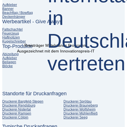
Aufkleber
Banner
Beachflag / Bowflag
Deckenhänger
Werbeartikel - Give Aways
Faltschachtel
Feuerzeug
Haftnotizen
Kugelschreiber
Preisträger Mittelstands Programm
Top-Produkte
Ausgezeichnet mit dem Innovationspreis-IT
Abizeitung
Aufkleber
Beilagen
Blöcke
Standorte für Druckanfragen
Druckerei Bargfeld-Stegen
Druckerei Sprötau
Druckerei Rendsburg
Druckerei Brauneberg
Druckerei Nistertal
Druckerei Wolfsheim
Druckerei Ramsen
Druckerei Mühlenfließ
Druckerei Cölpin
Druckerei Seeg
Typische Druckanfragen