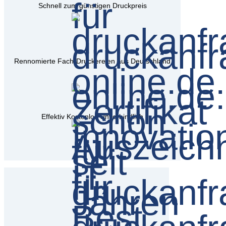
Schnell zum günstigen Druckpreis
Rennomierte Fach-Druckereien aus Deutschland
Effektiv Kostenlos Unverbindlich