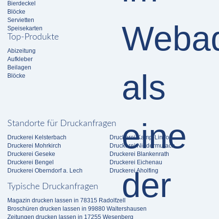
Bierdeckel
Blöcke
Servietten
Speisekarten
Top-Produkte
Abizeitung
Aufkleber
Beilagen
Blöcke
Standorte für Druckanfragen
Druckerei Kelsterbach
Druckerei Kamp-Lintfort
Druckerei Mohrkirch
Druckerei Niedermurach
Druckerei Geseke
Druckerei Blankenrath
Druckerei Bengel
Druckerei Eichenau
Druckerei Oberndorf a. Lech
Druckerei Aholfing
Typische Druckanfragen
Magazin drucken lassen in 78315 Radolfzell
Broschüren drucken lassen in 99880 Waltershausen
Zeitungen drucken lassen in 17255 Wesenberg