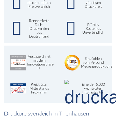
drucken durch
günstigen
Preisvergleich
Druckpreis
Rennomierte
Fach-
Effektiv
Druckereien
Kostenlos
aus
Unverbindlich
Deutschland
Ausgezeichnet
Empfohlen
mit dem
vom Verband
Innovationspreis-
Medienproduktioner
IT
Preisträger
Eine der 5.000
Mittelstands
wichtigsten
Programm
Internetseiten
Druckpreisvergleich in Thonhausen