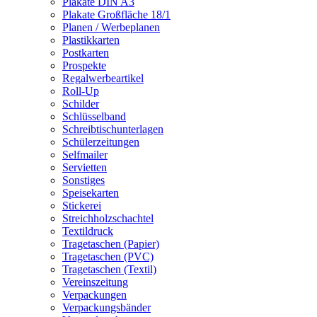
Plakate DIN A3
Plakate Großfläche 18/1
Planen / Werbeplanen
Plastikkarten
Postkarten
Prospekte
Regalwerbeartikel
Roll-Up
Schilder
Schlüsselband
Schreibtischunterlagen
Schülerzeitungen
Selfmailer
Servietten
Sonstiges
Speisekarten
Stickerei
Streichholzschachtel
Textildruck
Tragetaschen (Papier)
Tragetaschen (PVC)
Tragetaschen (Textil)
Vereinszeitung
Verpackungen
Verpackungsbänder