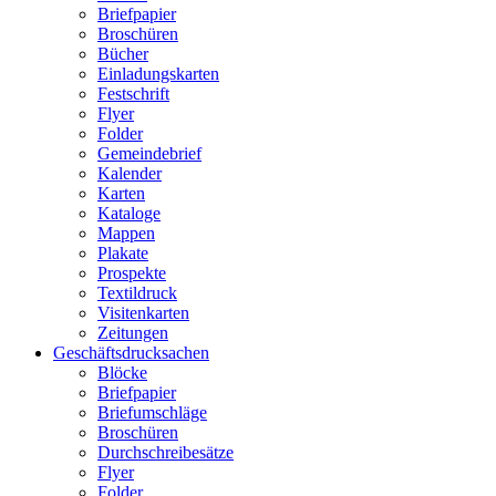
Briefpapier
Broschüren
Bücher
Einladungskarten
Festschrift
Flyer
Folder
Gemeindebrief
Kalender
Karten
Kataloge
Mappen
Plakate
Prospekte
Textildruck
Visitenkarten
Zeitungen
Geschäftsdrucksachen
Blöcke
Briefpapier
Briefumschläge
Broschüren
Durchschreibesätze
Flyer
Folder