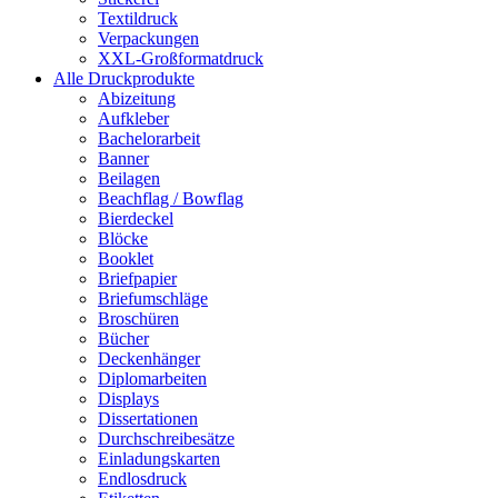
Textildruck
Verpackungen
XXL-Großformatdruck
Alle Druckprodukte
Abizeitung
Aufkleber
Bachelorarbeit
Banner
Beilagen
Beachflag / Bowflag
Bierdeckel
Blöcke
Booklet
Briefpapier
Briefumschläge
Broschüren
Bücher
Deckenhänger
Diplomarbeiten
Displays
Dissertationen
Durchschreibesätze
Einladungskarten
Endlosdruck