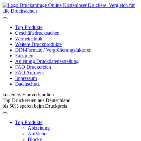
Kostenloser Druckerei Vergleich für
alle Drucksachen
Toggle
navigation
Top-Produkte
Geschäftsdrucksachen
Werbetechnik
Weitere Druckprodukte
DIN-Formate / Vergrößerungsfaktoren
Falzarten
Anleitung Druckdatenerstellung
FAQ Druckereien
FAQ Anfrager
Impressum
Datenschutz
kostenlos + unverbindlich
Top-Druckereien aus Deutschland
bis 50% sparen beim Druckpreis
Toggle
navigation
Top-Produkte
Abizeitung
Aufkleber
Blöcke