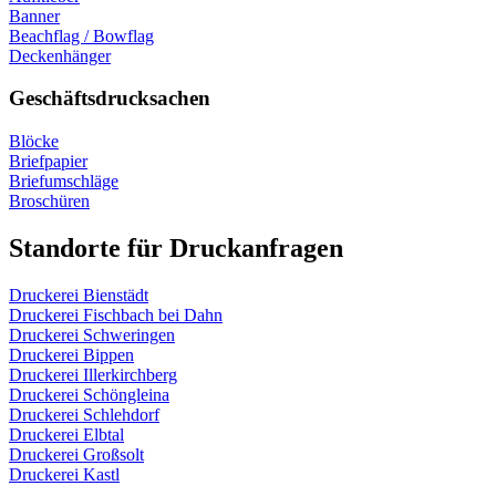
Banner
Beachflag / Bowflag
Deckenhänger
Geschäftsdrucksachen
Blöcke
Briefpapier
Briefumschläge
Broschüren
Standorte für Druckanfragen
Druckerei Bienstädt
Druckerei Fischbach bei Dahn
Druckerei Schweringen
Druckerei Bippen
Druckerei Illerkirchberg
Druckerei Schöngleina
Druckerei Schlehdorf
Druckerei Elbtal
Druckerei Großsolt
Druckerei Kastl