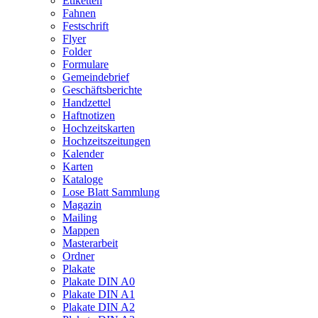
Etiketten
Fahnen
Festschrift
Flyer
Folder
Formulare
Gemeindebrief
Geschäftsberichte
Handzettel
Haftnotizen
Hochzeitskarten
Hochzeitszeitungen
Kalender
Karten
Kataloge
Lose Blatt Sammlung
Magazin
Mailing
Mappen
Masterarbeit
Ordner
Plakate
Plakate DIN A0
Plakate DIN A1
Plakate DIN A2