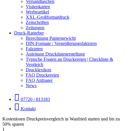
Versandtaschen
Visitenkarten
Werbeartikel
XXL-Großformatdruck
Zeitschriften
Zeitungen
Druck-Ratgeber
Berechnung Papiergewicht
DIN-Formate / Vergrößerungsfaktoren
Falzarten
Anleitung Druckdatenerstellung
Typische Fragen an Druckereien | Checkliste &
Vergleich
Drucklexikon
FAQ Druckereien
FAQ Anfrager
News
07720 / 813183
Kontakt
Kostenlosen Druckpreisvergleich in Wanfried starten und bis zu
50% sparen
1