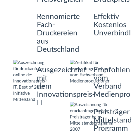
Rennomierte
Effektiv
Fach-
Kostenlos
Druckereien
Unverbindl
aus
Deutschland
Ausgezeichnet
Empfohlen
mit
vom
dem
Verband
Innovationspreis-
Medienpro
IT
Preisträger
Mittelstan
Programm