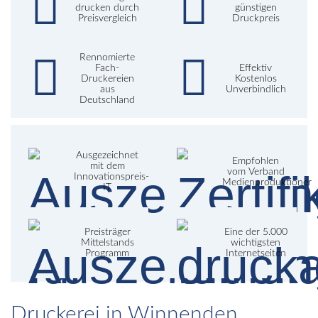
drucken durch
günstigen
Preisvergleich
Druckpreis
Rennomierte
Fach-
Effektiv
Druckereien
Kostenlos
aus
Unverbindlich
Deutschland
Ausgezeichnet
Empfohlen
mit dem
vom Verband
Innovationspreis-
Medienproduktioner
IT
Preisträger
Eine der 5.000
Mittelstands
wichtigsten
Programm
Internetseiten
Druckerei in Winnenden