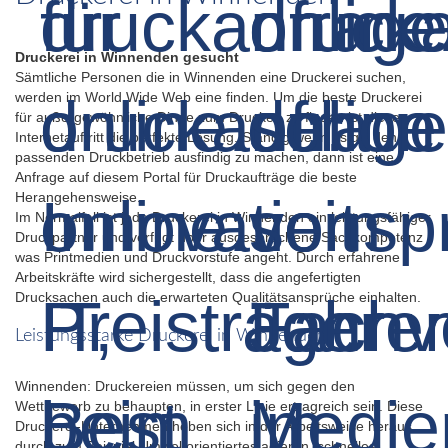
Druckerei in Winnenden gesucht
Sämtliche Personen die in Winnenden eine Druckerei suchen,
werden im World Wide Web eine finden. Um die beste Druckerei
für außergewöhnliche Dinge zum Drucken zu finden ist dieser
Internetauftritt die perfekte Lösung. Ständig wenn es gilt den
passenden Druckbetrieb ausfindig zu machen, dann ist eine
Anfrage auf diesem Portal für Druckaufträge die beste
Herangehensweise.
Im Normalfall ist jede Druckerei in Winnenden ein leistungsfähiger
Druckpartner und verfügt über ausgesprochene Sachkompetenz
was Printmedien und Druckvorstufe angeht. Durch erfahrene
Arbeitskräfte wird sichergestellt, dass die angefertigten
Drucksachen auch die erwarteten Qualitätsansprüche einhalten.
Leistungsstarke Druckerei in Winnenden
Winnenden: Druckereien müssen, um sich gegen den
Wettbewerb zu behaupten, in erster Linie ertragreich sein. Diese
Druckerei-Unternehmen heben sich in der Arbeitsweise heraus
durch zum Beispiel Umweltorientiertes agieren, schnelles