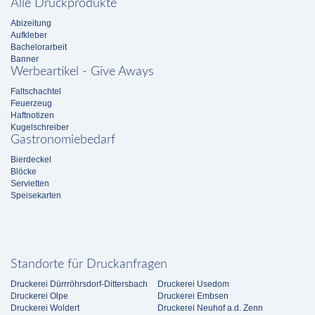
Alle Druckprodukte
Abizeitung
Aufkleber
Bachelorarbeit
Banner
Werbeartikel - Give Aways
Faltschachtel
Feuerzeug
Haftnotizen
Kugelschreiber
Gastronomiebedarf
Bierdeckel
Blöcke
Servietten
Speisekarten
Standorte für Druckanfragen
Druckerei Dürrröhrsdorf-Dittersbach
Druckerei Usedom
Druckerei Olpe
Druckerei Embsen
Druckerei Woldert
Druckerei Neuhof a.d. Zenn