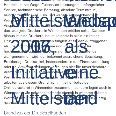
Handeln, kurze Wege, Fullservice-Leistungen, umfangreicher
Service, fachmännische Beratung, absolute Termintreue,
Kundenfreundlichkeit, usw. und weitere entsprechend den
Wünschen des Kunden zugeschnittene Leistungen.
Ansprechende Druckqualität zu marktgerechten Preisen – dies ist
das, was jede Druckerei in Winnenden erfüllen sollte. Darüber
hinaus ist eine Druckerei heute keinesfalls allein ein reiner
Druckdienstleister, stattdessen fungiert er für den Auftraggeber
als Lösungsfinder für Probleme und Ideenlieferant für
hochwertige Drucksachen. Denn nur wer aus der Menge
wahrgenommen wird, der bekommt ausreichend Beachtung.
Erstklassige Druckartikel, insbesondere in der Firmenvorstellung
oder bei Artikelvorstellungen, erzeugen hier die unverzichtbare
Aufmerksamkeit und sorgen so für einen effektiven
Wettbewerbsvorteil. Auftraggeber die das verstanden haben,
arbeiten aus diesem Grund nicht mit einer beliebigen
Onlinedruckerei in Winnenden zusammen, sondern legen auch in
Winnenden, wie nebenbei bemerkt ebenso in weiteren Städten,
Wert auf eine Druckerei, die durchaus vielmehr als nur günstig
drucken kann.
Branchen der Druckereikunden