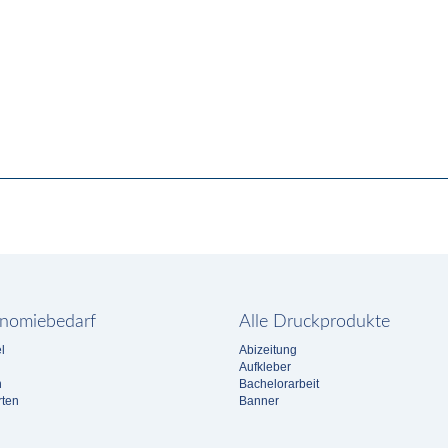
nomiebedarf
Alle Druckprodukte
l
Abizeitung
Aufkleber
n
Bachelorarbeit
rten
Banner