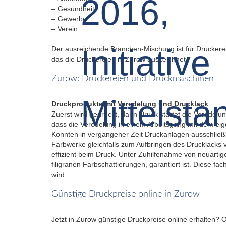
– Gesundheit
– Gewerbe
– Verein
Der ausreichende Branchen-Mischung ist für Druckerei
das die Druckereien in Zurow auszeichnet.
Zurow: Druckereien und Druckmaschinen
Druckprodukte mit Veredelung und Drucklack
Zuerst wird gedruckt, dann Druck startet die Verede
dass die Veredelung in einem Arbeitsgang mit dem eige
Konnten in vergangener Zeit Druckanlagen ausschließl
Farbwerke gleichfalls zum Aufbringen des Drucklacks 
effizient beim Druck. Unter Zuhilfenahme von neuartig
filigranen Farbschattierungen, garantiert ist. Diese
wird
Günstige Druckpreise online in Zurow
Jetzt in Zurow günstige Druckpreise online erhalten? 