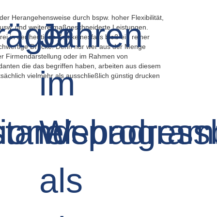
er Herangehensweise durch bspw. hoher Flexibilität,
, usw. und weitere maßgeschneiderte Leistungen.
 in der heutigen Zeit keinesfalls bloß ein reiner
 hochwertige Drucke. Denn nur wer aus der Menge
der Firmendarstellung oder im Rahmen von
ndanten die das begriffen haben, arbeiten aus diesem
ächlich vielmehr als ausschließlich günstig drucken