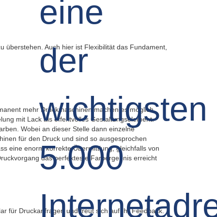
überstehen. Auch hier ist Flexibilität das Fundament,
Permanent mehr Druckmaschinen machen es möglich,
lung mit Lack als effektvolles Gestaltungselement.
arben. Wobei an dieser Stelle dann einzelne
chinen für den Druck und sind so ausgesprochen
ss eine enorm korrekte Übermittlung, gleichfalls von
ruckvorgang das perfekteste Farbergebnis erreicht
ar für Druckanfragen und freut sich auf Ihr Feedback.