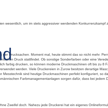
en wesentlich, um im stets aggressiver werdenden Konkurrenzkampf zu 
lung der Drucksachen. Moment mal, heute stimmt das so nicht mehr. 
ntlichen Druck stattfindet. Ob sonstige Sonderfarben oder eine Verede
ich farbig drucken, so können moderne Druckmaschinen oft bis zu 8 F
verwendet werden. Viele Druckereien in Zurow besitzen derartige Mas
er Messtechnik sind heutige Druckmaschinen perfekt konfiguriert, so da
 fachmännischen Farbmanagementanlagen sorgen dafür, dass bei jedem D
Ohne Zweifel doch. Nahezu jede Druckerei hat ein eigenes Onlineformul