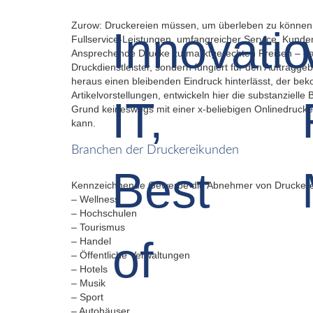
Zurow: Druckereien müssen, um überleben zu können, 
Fullservice-Leistungen, umfangreicher Service, Kunde
Ansprechende Drucke zu marktgerechten Preisen – das so
Druckdienstleister, sondern fungiert für den Auftragg
heraus einen bleibenden Eindruck hinterlässt, der b
Artikelvorstellungen, entwickeln hier die substanziel
Grund keineswegs mit einer x-beliebigen Onlinedrucker
kann.
Branchen der Druckereikunden
Kennzeichnende Gewerbe die Abnehmer von Druckerei
– Wellness
– Hochschulen
– Tourismus
– Handel
– Öffentliche Verwaltungen
– Hotels
– Musik
– Sport
– Autohäuser