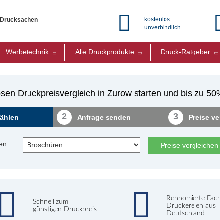
kostenlos +
e Drucksachen
unverbindlich
Werbetechnik
Alle Druckprodukte
Druck-Ratgeber
sen Druckpreisvergleich in Zurow starten und bis zu 5
2
3
ählen
Anfrage senden
Preise ve
en:
Preise vergleichen
Rennomierte Fac
Schnell zum
Druckereien aus
günstigen Druckpreis
Deutschland