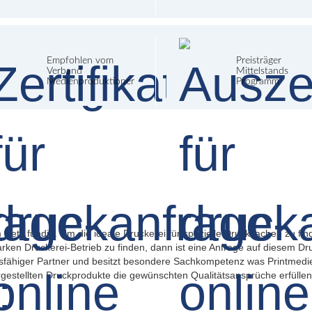
Empfohlen vom
Preisträger
Verband
Mittelstands
Medienproduktioner
Programm
 Netz fündig. Um die ideale Druckerei für spezielle Drucksachen zu find
arken Druckerei-Betrieb zu finden, dann ist eine Anfrage auf diesem Dr
ngsfähiger Partner und besitzt besondere Sachkompetenz was Printmedie
ergestellten Druckprodukte die gewünschten Qualitätsansprüche erfüllen