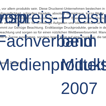
vor allem produktiv sein. Diese Druckerei-Unternehmen bestechen in d
nfreundlichkeit, schnelles Handeln, absolute Termintreue, kurze Wege
llte eine Druckerei in Zurow schon erfüllen. Ebenso ist eine Druckerei
eber als Lösungsfinder für schwierige Aufgaben und Ideenlieferant für
ekommt zur Genüge Beachtung. Erstklassige Druckprodukte, gerade in 
le Beachtung und sorgen so für einen nützlichen Wettbewerbsvorteil. Ma
ei in Zurow zusammen, sondern legen Wert auf eine Druckerei, die tats
en in Zurow sind: