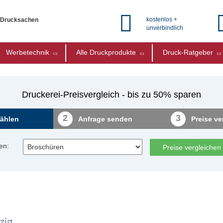
kostenlos +
e Drucksachen
unverbindlich
Werbetechnik
Alle Druckprodukte
Druck-Ratgeber
Druckerei-Preisvergleich - bis zu 50% sparen
2
3
ählen
Anfrage senden
Preise ve
en:
Preise vergleichen
zig