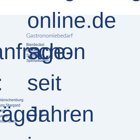
Gastronomiebedarf
Bierdeckel
Blöcke
Servietten
Speisekarten
 Dänschenburg
urg Stargard
erg
eiler
eißenburg