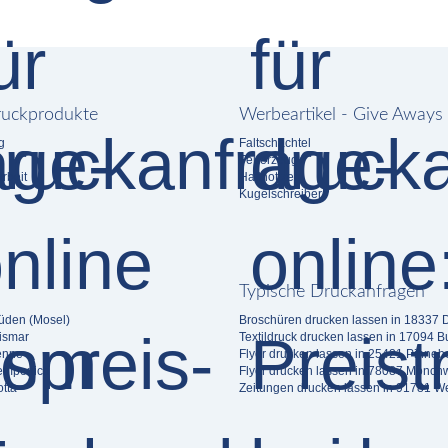
ruckprodukte
Werbeartikel - Give Aways
g
Faltschachtel
Feuerzeug
rbeit
Haftnotizen
Kugelschreiber
Typische Druckanfragen
üden (Mosel)
Broschüren drucken lassen in 18337
ismar
Textildruck drucken lassen in 17094 B
enne
Flyer drucken lassen in 25421 Pinneb
empenich
Flyer drucken lassen in 78087 Mönchw
tta
Zeitungen drucken lassen in 91781 W