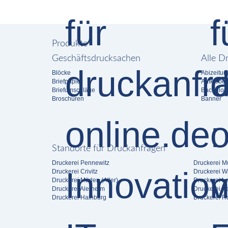
Produkte
Geschäftsdrucksachen
Alle D
Blöcke
Abizeitun
Briefpapier
Aufkleber
Briefumschläge
Bachelora
Broschüren
Banner
Standorte für Druckanfragen
Druckerei Pennewitz
Druckerei M
Druckerei Crivitz
Druckerei W
Druckerei Müden (Aller)
Druckerei L
Druckerei Alerheim
Druckerei K
Druckerei Hainburg
Druckerei Ro