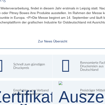
 Weiterverarbeitung, findet in diesem Jahr erstmals in Leipzig statt.
ne oder Pitney Bowes ihre Produkte ausstellen. Im Rahmen der Mess
npunkte in Europa. <P>Die Messe beginnt am 14. September und läuft bi
ranchenplattform der grafischen Industrie für Ostdeutschland mit Ausric
Zur News Übersicht
Rennomierte Fac
Schnell zum günstigen
Druckereien aus
Druckpreis
Deutschland
Empfohlen vom Verband
Preisträger Mitte
Medienproduktioner
Programm