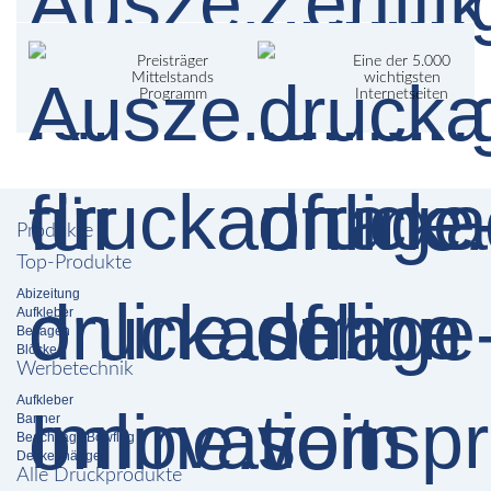
Preisträger
Eine der 5.000
Mittelstands
wichtigsten
Programm
Internetseiten
Produkte
Top-Produkte
Abizeitung
Aufkleber
Beilagen
Blöcke
Werbetechnik
Aufkleber
Banner
Beachflag / Bowflag
Deckenhänger
Alle Druckprodukte