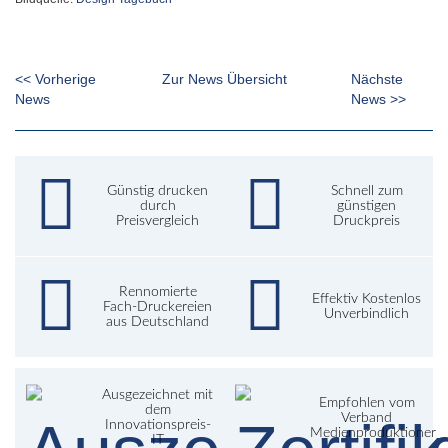
<< Vorherige
Zur News Übersicht
Nächste
News
News >>
Günstig drucken
Schnell zum
durch
günstigen
Preisvergleich
Druckpreis
Rennomierte
Effektiv Kostenlos
Fach-Druckereien
Unverbindlich
aus Deutschland
Ausgezeichnet mit
Empfohlen vom
dem
Verband
Innovationspreis-
Medienproduktioner
IT