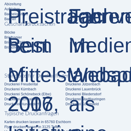
Abizeitung
Aufkleber
Bachelorarbeit
Banner
Geschäftsdrucksachen
Blöcke
Briefpapier
Briefumschläge
Broschüren
Standorte für Druckanfragen
Druckerei Freudental
Druckerei Jützenbach
Druckerei Kürnbach
Druckerei Lauenbrück
Druckerei Schönebeck (Elbe)
Druckerei Bliedersdorf
Druckerei Schwalmtal
Druckerei Stadtlauringen
Druckerei Hunderdorf
Druckerei Königsfeld
Typische Druckanfragen
Karten drucken lassen in 65760 Eschborn
Flyer drucken lassen in 3125 Toffen