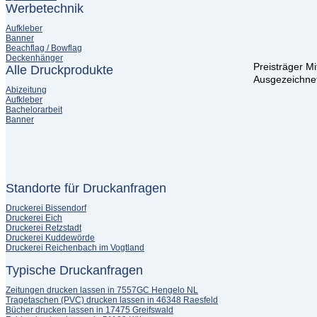
Werbetechnik
Aufkleber
Banner
Beachflag / Bowflag
Deckenhänger
Preisträger M
Alle Druckprodukte
Ausgezeichnet
Abizeitung
Aufkleber
Bachelorarbeit
Banner
Standorte für Druckanfragen
Druckerei Bissendorf
Druckerei Eich
Druckerei Retzstadt
Druckerei Kuddewörde
Druckerei Reichenbach im Vogtland
Typische Druckanfragen
Zeitungen drucken lassen in 7557GC Hengelo NL
Tragetaschen (PVC) drucken lassen in 46348 Raesfeld
Bücher drucken lassen in 17475 Greifswald