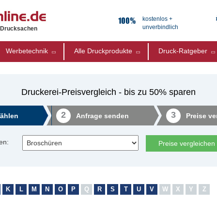
kostenlos +
unverbindlich
e Drucksachen
Werbetechnik
Alle Druckprodukte
Druck-Ratgeber
Druckerei-Preisvergleich - bis zu 50% sparen
2
3
ählen
Anfrage senden
Preise ve
en:
Preise vergleichen
K
L
M
N
O
P
Q
R
S
T
U
V
W
X
Y
Z