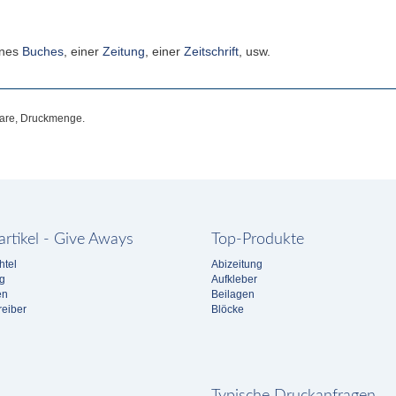
ines
Buches
, einer
Zeitung
, einer
Zeitschrift
, usw.
lare, Druckmenge.
rtikel - Give Aways
Top-Produkte
htel
Abizeitung
g
Aufkleber
en
Beilagen
eiber
Blöcke