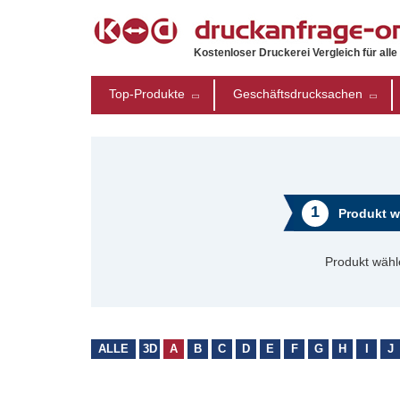
Kostenloser Druckerei Vergleich für all
Top-Produkte
Geschäftsdrucksachen
1
Produkt w
Produkt wähl
ALLE
3D
A
B
C
D
E
F
G
H
I
J