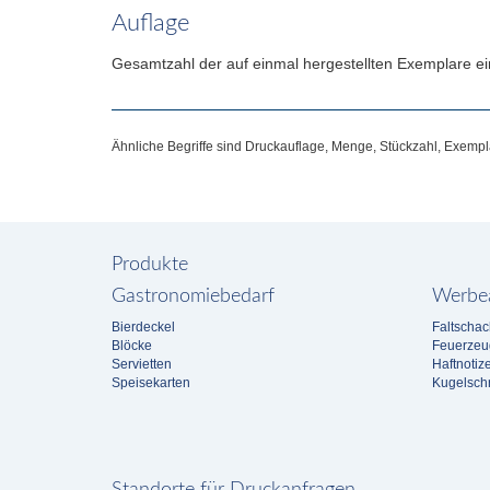
Auflage
Gesamtzahl der auf einmal hergestellten Exemplare e
Ähnliche Begriffe sind Druckauflage, Menge, Stückzahl, Exemp
Produkte
Gastronomiebedarf
Werbea
Bierdeckel
Faltschac
Blöcke
Feuerzeu
Servietten
Haftnotiz
Speisekarten
Kugelschr