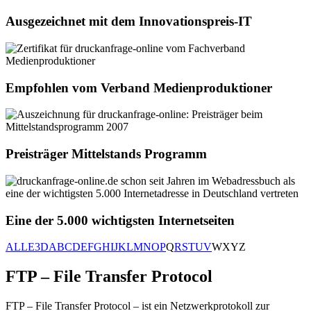
Ausgezeichnet mit dem Innovationspreis-IT
Empfohlen vom Verband Medienproduktioner
Preisträger Mittelstands Programm
Eine der 5.000 wichtigsten Internetseiten
ALLE
3D
A
B
C
D
E
F
G
H
I
J
K
L
M
N
O
P
Q
R
S
T
U
V
W
X
Y
Z
FTP – File Transfer Protocol
FTP – File Transfer Protocol – ist ein Netzwerkprotokoll zur