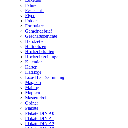
Etiketten
Fahnen
Festschrift
Flyer
Folder
Formulare
Gemeindebrief
Geschäftsberichte
Handzettel
Haftnotizen
Hochzeitskarten
Hochzeitszeitungen
Kalender
Karten
Kataloge
Lose Blatt Sammlung
Magazin
Mailing
Mappen
Masterarbeit
Ordner
Plakate
Plakate DIN A0
Plakate DIN A1
Plakate DIN A2