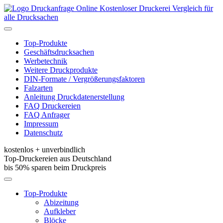
Kostenloser Druckerei Vergleich für
alle Drucksachen
Toggle
navigation
Top-Produkte
Geschäftsdrucksachen
Werbetechnik
Weitere Druckprodukte
DIN-Formate / Vergrößerungsfaktoren
Falzarten
Anleitung Druckdatenerstellung
FAQ Druckereien
FAQ Anfrager
Impressum
Datenschutz
kostenlos + unverbindlich
Top-Druckereien aus Deutschland
bis 50% sparen beim Druckpreis
Toggle
navigation
Top-Produkte
Abizeitung
Aufkleber
Blöcke