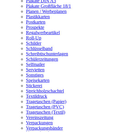
Plakate DIN A3
Plakate Großfläche 18/1
Planen / Werbeplanen
Plastikkarten
Postkarten
Prospekte
Regalwerbeartikel
Roll-Up
Schilder
Schlüsselband
Schreibtischunterlagen
Schülerzeitungen
Selfmailer
Servietten
Sonstiges
Speisekarten
Stickerei
Streichholzschachtel
Textildruck
Tragetaschen (Papier)
Tragetaschen (PVC)
Tragetaschen (Textil)
Vereinszeitung
Verpackungen
Verpackungsbänder