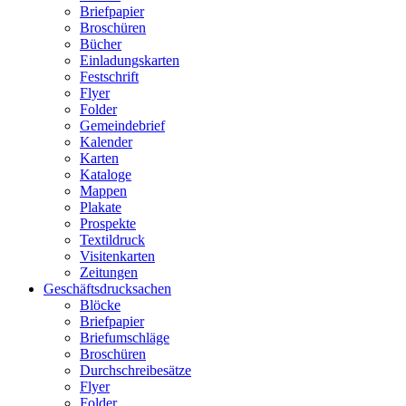
Briefpapier
Broschüren
Bücher
Einladungskarten
Festschrift
Flyer
Folder
Gemeindebrief
Kalender
Karten
Kataloge
Mappen
Plakate
Prospekte
Textildruck
Visitenkarten
Zeitungen
Geschäftsdrucksachen
Blöcke
Briefpapier
Briefumschläge
Broschüren
Durchschreibesätze
Flyer
Folder