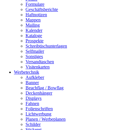
Formulare
Geschäftsberichte
Haftnotizen
Mappen
Mailing
Kalender
Kataloge
Prospekte
Schreibtischunterlagen
Selfmailer
Sonstiges
Versandtaschen
Visitenkarten
Werbetechnik
Aufkleber
Banner
Beachflag / Bowflag
Deckenhänger
Displays
Fahnen
Folienschriften
Lichtwerbung
Planen / Werbeplanen
Schilder
Stickerei