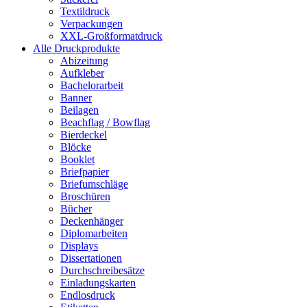
Textildruck
Verpackungen
XXL-Großformatdruck
Alle Druckprodukte
Abizeitung
Aufkleber
Bachelorarbeit
Banner
Beilagen
Beachflag / Bowflag
Bierdeckel
Blöcke
Booklet
Briefpapier
Briefumschläge
Broschüren
Bücher
Deckenhänger
Diplomarbeiten
Displays
Dissertationen
Durchschreibesätze
Einladungskarten
Endlosdruck