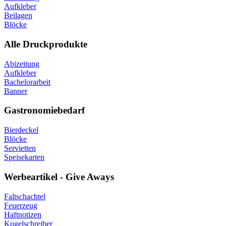
Aufkleber
Beilagen
Blöcke
Alle Druckprodukte
Abizeitung
Aufkleber
Bachelorarbeit
Banner
Gastronomiebedarf
Bierdeckel
Blöcke
Servietten
Speisekarten
Werbeartikel - Give Aways
Faltschachtel
Feuerzeug
Haftnotizen
Kugelschreiber