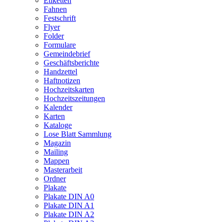
Etiketten
Fahnen
Festschrift
Flyer
Folder
Formulare
Gemeindebrief
Geschäftsberichte
Handzettel
Haftnotizen
Hochzeitskarten
Hochzeitszeitungen
Kalender
Karten
Kataloge
Lose Blatt Sammlung
Magazin
Mailing
Mappen
Masterarbeit
Ordner
Plakate
Plakate DIN A0
Plakate DIN A1
Plakate DIN A2