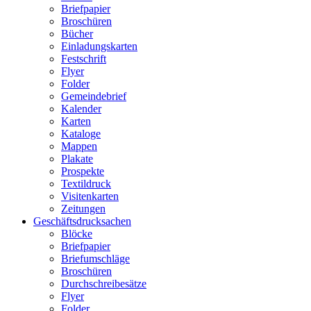
Briefpapier
Broschüren
Bücher
Einladungskarten
Festschrift
Flyer
Folder
Gemeindebrief
Kalender
Karten
Kataloge
Mappen
Plakate
Prospekte
Textildruck
Visitenkarten
Zeitungen
Geschäftsdrucksachen
Blöcke
Briefpapier
Briefumschläge
Broschüren
Durchschreibesätze
Flyer
Folder