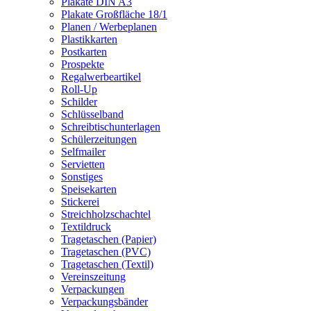
Plakate DIN A3
Plakate Großfläche 18/1
Planen / Werbeplanen
Plastikkarten
Postkarten
Prospekte
Regalwerbeartikel
Roll-Up
Schilder
Schlüsselband
Schreibtischunterlagen
Schülerzeitungen
Selfmailer
Servietten
Sonstiges
Speisekarten
Stickerei
Streichholzschachtel
Textildruck
Tragetaschen (Papier)
Tragetaschen (PVC)
Tragetaschen (Textil)
Vereinszeitung
Verpackungen
Verpackungsbänder