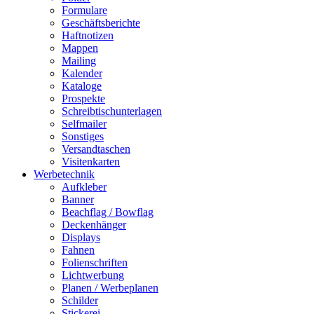
Formulare
Geschäftsberichte
Haftnotizen
Mappen
Mailing
Kalender
Kataloge
Prospekte
Schreibtischunterlagen
Selfmailer
Sonstiges
Versandtaschen
Visitenkarten
Werbetechnik
Aufkleber
Banner
Beachflag / Bowflag
Deckenhänger
Displays
Fahnen
Folienschriften
Lichtwerbung
Planen / Werbeplanen
Schilder
Stickerei