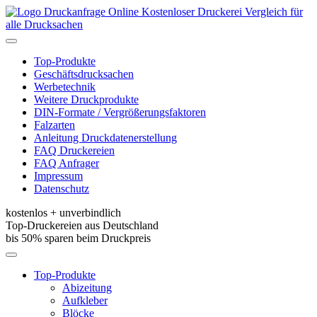
Kostenloser Druckerei Vergleich für
alle Drucksachen
Toggle
navigation
Top-Produkte
Geschäftsdrucksachen
Werbetechnik
Weitere Druckprodukte
DIN-Formate / Vergrößerungsfaktoren
Falzarten
Anleitung Druckdatenerstellung
FAQ Druckereien
FAQ Anfrager
Impressum
Datenschutz
kostenlos + unverbindlich
Top-Druckereien aus Deutschland
bis 50% sparen beim Druckpreis
Toggle
navigation
Top-Produkte
Abizeitung
Aufkleber
Blöcke