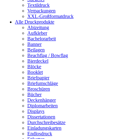
Textildruck
Verpackungen
XXL-Großformatdruck
Alle Druckprodukte
Abizeitung
Aufkleber
Bachelorarbeit
Banner
Beilagen
Beachflag / Bowflag
Bierdeckel
Blöcke
Booklet
Briefpapier
Briefumschläge
Broschüren
Bücher
Deckenhänger
Diplomarbeiten
Displays
Dissertationen
Durchschreibesätze
Einladungskarten
Endlosdruck