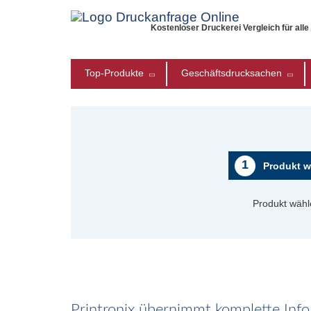
Kostenloser Druckerei Vergleich für all
Top-Produkte
Geschäftsdrucksachen
1
Produkt w
Produkt wähl
Printronix übernimmt komplette InfoP