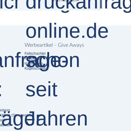
Internetseiten
Werbeartikel - Give Aways
Faltschachtel
Feuerzeug
Haftnotizen
Kugelschreiber
rünberg
Lübben (Spreewald)
rlin
tenrot