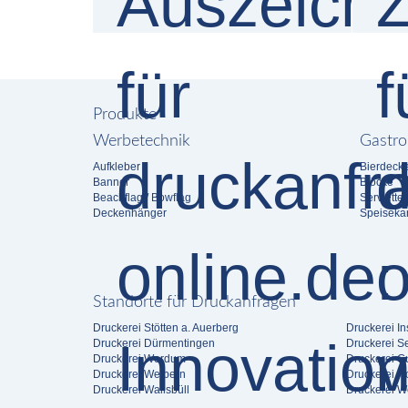
Produkte
Werbetechnik
Gastro
Aufkleber
Bierdecke
Banner
Blöcke
Beachflag / Bowflag
Serviette
Deckenhänger
Speiseka
Standorte für Druckanfragen
Druckerei Stötten a. Auerberg
Druckerei In
Druckerei Dürmentingen
Druckerei S
Druckerei Werdum
Druckerei 
Druckerei Weibern
Druckerei 
Druckerei Wallsbüll
Druckerei W