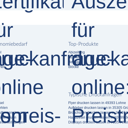
nomiebedarf
Top-Produkte
l
Abizeitung
Aufkleber
n
Beilagen
rten
Blöcke
Typische Druckanfragen
sel
Flyer drucken lassen in 49393 Lohne
ehlen
Aufkleber drucken lassen in 35305 G
Guthmannshausen
Broschüren drucken lassen in 15907 
Hohenbrunn
Handzettel drucken lassen in 10999 Be
estoverledingen
Displays drucken lassen in 78054 Wüs