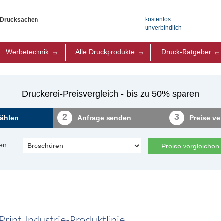
kostenlos +
e Drucksachen
unverbindlich
Werbetechnik
Alle Druckprodukte
Druck-Ratgeber
Druckerei-Preisvergleich - bis zu 50% sparen
2
3
ählen
Anfrage senden
Preise ve
en:
Preise vergleichen
rint Industrie-Produktlinie