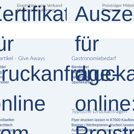
Empfohlen vom Verband
Preisträger Mitte
Medienproduktioner
Programm
rtikel - Give Aways
Gastronomiebedarf
htel
Bierdeckel
g
Blöcke
en
Servietten
eiber
Speisekarten
Typische Druckanfragen
roßseifen
Flyer drucken lassen in 87600 Kaufbe
iechtach
Banner / Werbeplanen drucken lassen
esterburg
Aufkleber drucken lassen in 61250 Us