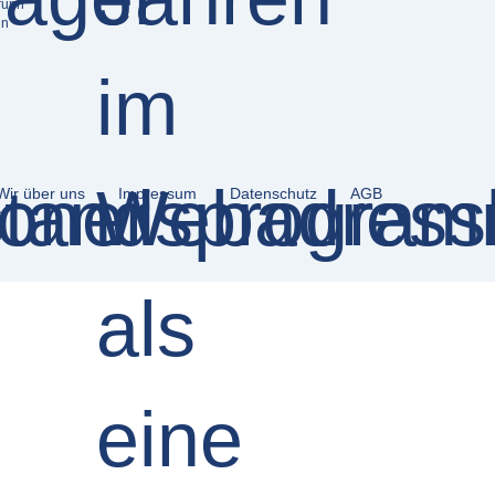
runn
in
Wir über uns
Impressum
Datenschutz
AGB