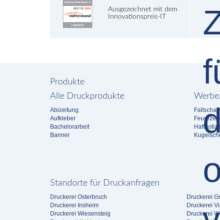
Ausgezeichnet mit dem
Innovationspreis-IT
Produkte
Alle Druckprodukte
Werbea
Abizeitung
Faltschac
Aufkleber
Feuerzeu
Bachelorarbeit
Haftnotiz
Banner
Kugelschr
Standorte für Druckanfragen
Druckerei Osterbruch
Druckerei G
Druckerei Insheim
Druckerei V
Druckerei Wiesensteig
Druckerei W