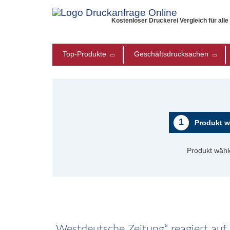
Kostenloser Druckerei Vergleich für all
Top-Produkte
Geschäftsdrucksachen
1
Produkt w
Produkt wähl
„Westdeutsche Zeitung“ reagiert au