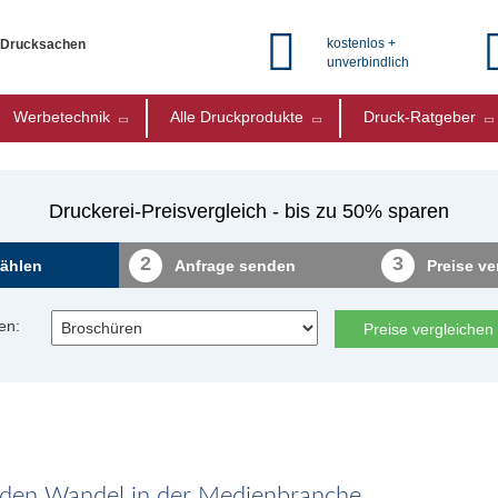
kostenlos +
e Drucksachen
unverbindlich
Werbetechnik
Alle Druckprodukte
Druck-Ratgeber
Druckerei-Preisvergleich - bis zu 50% sparen
2
3
ählen
Anfrage senden
Preise ve
en:
Preise vergleichen
f den Wandel in der Medienbranche