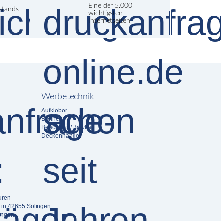
Eine der 5.000
lstands
wichtigsten
Internetseiten
Werbetechnik
Aufkleber
Banner
Beachflag / Bowflag
Deckenhänger
uren
 in 42655 Solingen
ingen