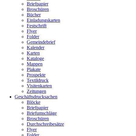
Briefpapier
Broschüren
Bücher
Einladungskarten
Festschrift
Flyer
Folder
Gemeindebrief
Kalender
Karten
Kataloge
Mappen
Plakate
Prospekte
Textildruck
Visitenkarten
Zeitungen
Geschäftsdrucksachen
Blöcke
Briefpapier
Briefumschläge
Broschüren
Durchschreibesätze
Flyer
Folder