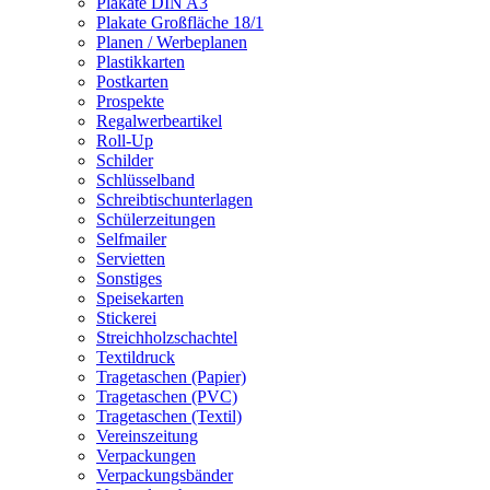
Plakate DIN A3
Plakate Großfläche 18/1
Planen / Werbeplanen
Plastikkarten
Postkarten
Prospekte
Regalwerbeartikel
Roll-Up
Schilder
Schlüsselband
Schreibtischunterlagen
Schülerzeitungen
Selfmailer
Servietten
Sonstiges
Speisekarten
Stickerei
Streichholzschachtel
Textildruck
Tragetaschen (Papier)
Tragetaschen (PVC)
Tragetaschen (Textil)
Vereinszeitung
Verpackungen
Verpackungsbänder