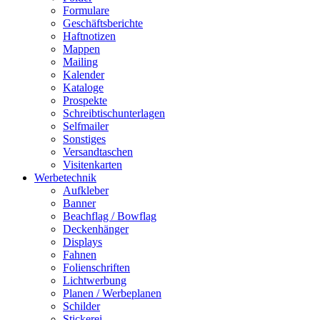
Formulare
Geschäftsberichte
Haftnotizen
Mappen
Mailing
Kalender
Kataloge
Prospekte
Schreibtischunterlagen
Selfmailer
Sonstiges
Versandtaschen
Visitenkarten
Werbetechnik
Aufkleber
Banner
Beachflag / Bowflag
Deckenhänger
Displays
Fahnen
Folienschriften
Lichtwerbung
Planen / Werbeplanen
Schilder
Stickerei