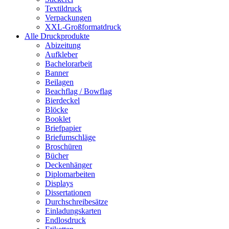
Textildruck
Verpackungen
XXL-Großformatdruck
Alle Druckprodukte
Abizeitung
Aufkleber
Bachelorarbeit
Banner
Beilagen
Beachflag / Bowflag
Bierdeckel
Blöcke
Booklet
Briefpapier
Briefumschläge
Broschüren
Bücher
Deckenhänger
Diplomarbeiten
Displays
Dissertationen
Durchschreibesätze
Einladungskarten
Endlosdruck