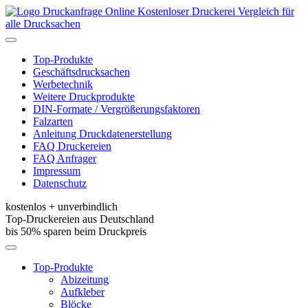
Kostenloser Druckerei Vergleich für
alle Drucksachen
Toggle
navigation
Top-Produkte
Geschäftsdrucksachen
Werbetechnik
Weitere Druckprodukte
DIN-Formate / Vergrößerungsfaktoren
Falzarten
Anleitung Druckdatenerstellung
FAQ Druckereien
FAQ Anfrager
Impressum
Datenschutz
kostenlos + unverbindlich
Top-Druckereien aus Deutschland
bis 50% sparen beim Druckpreis
Toggle
navigation
Top-Produkte
Abizeitung
Aufkleber
Blöcke