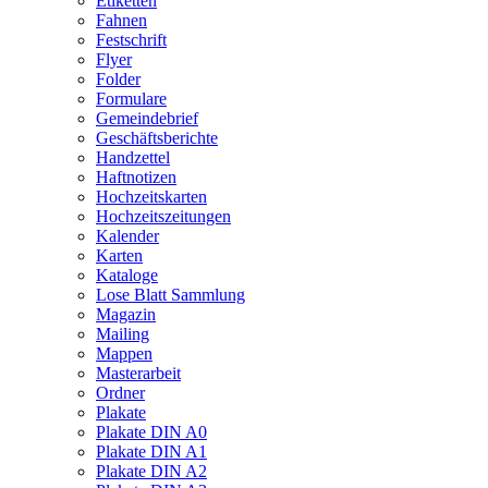
Etiketten
Fahnen
Festschrift
Flyer
Folder
Formulare
Gemeindebrief
Geschäftsberichte
Handzettel
Haftnotizen
Hochzeitskarten
Hochzeitszeitungen
Kalender
Karten
Kataloge
Lose Blatt Sammlung
Magazin
Mailing
Mappen
Masterarbeit
Ordner
Plakate
Plakate DIN A0
Plakate DIN A1
Plakate DIN A2