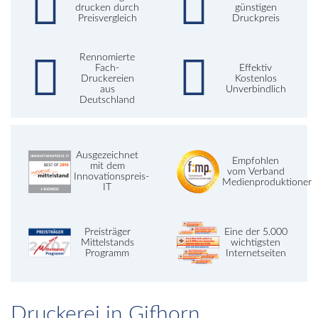
drucken durch
günstigen
Preisvergleich
Druckpreis
Rennomierte
Fach-
Effektiv
Druckereien
Kostenlos
aus
Unverbindlich
Deutschland
Ausgezeichnet
Empfohlen
mit dem
vom Verband
Innovationspreis-
Medienproduktioner
IT
Preisträger
Eine der 5.000
Mittelstands
wichtigsten
Programm
Internetseiten
Druckerei in Gifhorn