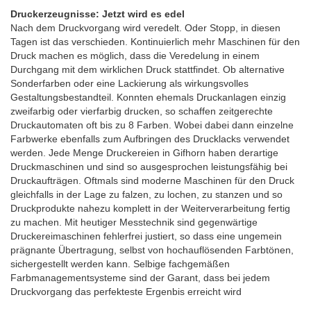
Druckerzeugnisse: Jetzt wird es edel
Nach dem Druckvorgang wird veredelt. Oder Stopp, in diesen
Tagen ist das verschieden. Kontinuierlich mehr Maschinen für den
Druck machen es möglich, dass die Veredelung in einem
Durchgang mit dem wirklichen Druck stattfindet. Ob alternative
Sonderfarben oder eine Lackierung als wirkungsvolles
Gestaltungsbestandteil. Konnten ehemals Druckanlagen einzig
zweifarbig oder vierfarbig drucken, so schaffen zeitgerechte
Druckautomaten oft bis zu 8 Farben. Wobei dabei dann einzelne
Farbwerke ebenfalls zum Aufbringen des Drucklacks verwendet
werden. Jede Menge Druckereien in Gifhorn haben derartige
Druckmaschinen und sind so ausgesprochen leistungsfähig bei
Druckaufträgen. Oftmals sind moderne Maschinen für den Druck
gleichfalls in der Lage zu falzen, zu lochen, zu stanzen und so
Druckprodukte nahezu komplett in der Weiterverarbeitung fertig
zu machen. Mit heutiger Messtechnik sind gegenwärtige
Druckereimaschinen fehlerfrei justiert, so dass eine ungemein
prägnante Übertragung, selbst von hochauflösenden Farbtönen,
sichergestellt werden kann. Selbige fachgemäßen
Farbmanagementsysteme sind der Garant, dass bei jedem
Druckvorgang das perfekteste Ergenbis erreicht wird