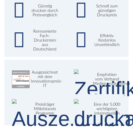
Günstig
Schnell zum
drucken durch
günstigen
Preisvergleich
Druckpreis
Rennomierte
Fach-
Effektiv
Druckereien
Kostenlos
aus
Unverbindlich
Deutschland
Ausgezeichnet
Empfohlen
mit dem
vom Verband
Innovationspreis-
Medienproduktioner
IT
Preisträger
Eine der 5.000
Mittelstands
wichtigsten
Programm
Internetseiten