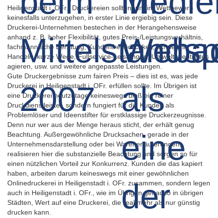
Heiligenstadt i. OFr.: Druckereien sollten, um im Wettbewerb
keinesfalls unterzugehen, in erster Linie ergiebig sein. Diese
Druckerei-Unternehmen bestechen in der Herangehensweise
anhand z. B. hoher Flexibilität, gutes Preis-/Leistungsverhältnis,
fachmännische Beratung, Kundenfreundlichkeit, schnelles
Handeln, kurze Wege, Fullservice-Leistungen, Umweltorientiertes
agieren, usw. und weitere angepasste Leistungen.
Gute Druckergebnisse zum fairen Preis – dies ist es, was jede
Druckerei in Heiligenstadt i. OFr. erfüllen sollte. Im Übrigen ist
eine Druckerei heutzutage keineswegs bloß ein reiner
Druckdienstleister, sondern fungiert für die Kunden als
Problemlöser und Ideenstifter für erstklassige Druckerzeugnisse.
Denn nur wer aus der Menge heraus sticht, der erhält genug
Beachtung. Außergewöhnliche Drucksachen, gerade in der
Unternehmensdarstellung oder bei Warenerläuterungen,
realisieren hier die substanzielle Beachtung und sorgen so für
einen nützlichen Vorteil zur Konkurrenz. Kunden die das kapiert
haben, arbeiten darum keineswegs mit einer gewöhnlichen
Onlinedruckerei in Heiligenstadt i. OFr. zusammen, sondern legen
auch in Heiligenstadt i. OFr., wie im Übrigen genauso in übrigen
Städten, Wert auf eine Druckerei, die real mehr als nur günstig
drucken kann.