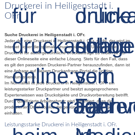
Druckerei in Heiligenstadt i.
OFr.
Suche Druckerei in Heiligenstadt i. OFr.
Jeder der eine Druckerei in Heiligenstadt i. OFr. sucht, der wird im
Internet sicher die optimale Druckerei finden. Um die beste
Druckerei für außergewöhnliche Druckaufträge zu finden ist auf
dieser Onlineseite eine einfache Lösung. Stets für den Fall, dass
es gilt den passenden Druckerei-Partner herauszufinden, dann ist
eine Anfrage auf diesem Druckanfrage-Portal die richtige
Handlungsweise.
Im Normalfall ist jede Druckerei in Heiligenstadt i. OFr. ein
leistungsstarker Druckpartner und besitzt ausgesprochenes
Expertenwissen was Druckobjekte und Druckvorbereitung betrifft.
Durch qualifizierte Arbeitnehmer wird garantiert, dass die
produzierten Druckobjekte die gewünschten Erwartungen
einhalten.
Leistungsstarke Druckerei in Heiligenstadt i. OFr.