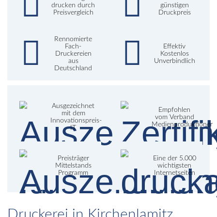
drucken durch
günstigen
Preisvergleich
Druckpreis
Rennomierte
Fach-
Effektiv
Druckereien
Kostenlos
aus
Unverbindlich
Deutschland
Ausgezeichnet
Empfohlen
mit dem
vom Verband
Innovationspreis-
Medienproduktioner
IT
Preisträger
Eine der 5.000
Mittelstands
wichtigsten
Programm
Internetseiten
Druckerei in Kirchenlamitz