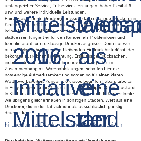
umfangreicher Service, Fullservice-Leistungen, hoher Flexibilität,
usw. und weitere individuelle Leistungen.
Faire Preise, beste Druckergebnisse – das sollte jede Druckerei in
Kirchenlamitz erfüllen. Ansonsten ist eine Druckerei heute
keinesfalls ausschließlich ein reiner Druckerei-Betrieb,
stattdessen fungiert er für den Kunden als Problemlöser und
Ideenlieferant für erstklassige Druckerzeugnisse. Denn nur wer
aus der Masse heraus einen bleibenden Eindruck hinterlässt, der
bekommt ausreichend Beachtung. Erstklassige Drucksachen,
insbesondere in der Unternehmensvorstellung oder im
Zusammenhang mit Warenabbildungen, schaffen hier die
notwendige Aufmerksamkeit und sorgen so für einen klaren
Wettbewerbsvorteil. Kunden die dieses begriffen haben, arbeiten
in Folge dessen keinesfalls mit einer x-beliebigen Onlinedruckerei
in Kirchenlamitz zusammen, sondern legen auch in Kirchenlamitz,
wie übrigens gleichermaßen in sonstigen Städten, Wert auf eine
Druckerei, die in der Tat vielmehr als ausschließlich günstig
drucken kann.
Kirchenlamitz: Druckereien und Druckmaschinen
Druckobjekte: Weiterverarbeitung mit Veredelungen