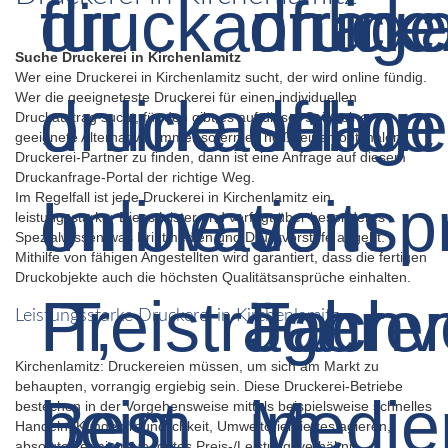
Suche Druckerei in Kirchenlamitz
Wer eine Druckerei in Kirchenlamitz sucht, der wird online fündig.
Wer die geeigneteste Druckerei für einen individuellen
Druckauftrag sucht, für den gibt es auf dieser Seite eine
geeignete Alternative. Immer sofern es heißt einen optimalen
Druckerei-Partner zu finden, dann ist eine Anfrage auf diesem
Druckanfrage-Portal der richtige Weg.
Im Regelfall ist jede Druckerei in Kirchenlamitz ein
leistungsstarker Dienstleister und verfügt über besonderes
Spezialwissen was Printmedien und Druckvorstufe angeht.
Mithilfe von fähigen Angestellten wird garantiert, dass die fertigen
Druckobjekte auch die höchsten Qualitätsansprüche einhalten.
Leistungsstarke Druckerei in Kirchenlamitz
Kirchenlamitz: Druckereien müssen, um sich am Markt zu
behaupten, vorrangig ergiebig sein. Diese Druckerei-Betriebe
bestechen in der Vorgehensweise mittels beispielsweise schnelles
Handeln, Kundenfreundlichkeit, Umweltorientiertes agieren,
absolute Termintreue, gutes Preis-/Leistungsverhältnis,