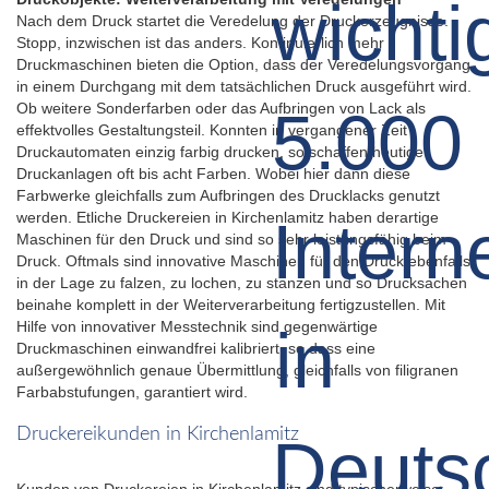
Nach dem Druck startet die Veredelung der Druckerzeugnisse.
Stopp, inzwischen ist das anders. Kontinuierlich mehr
Druckmaschinen bieten die Option, dass der Veredelungsvorgang
in einem Durchgang mit dem tatsächlichen Druck ausgeführt wird.
Ob weitere Sonderfarben oder das Aufbringen von Lack als
effektvolles Gestaltungsteil. Konnten in vergangener Zeit
Druckautomaten einzig farbig drucken, so schaffen heutige
Druckanlagen oft bis acht Farben. Wobei hier dann diese
Farbwerke gleichfalls zum Aufbringen des Drucklacks genutzt
werden. Etliche Druckereien in Kirchenlamitz haben derartige
Maschinen für den Druck und sind so sehr leistungsfähig beim
Druck. Oftmals sind innovative Maschinen für den Druck ebenfalls
in der Lage zu falzen, zu lochen, zu stanzen und so Drucksachen
beinahe komplett in der Weiterverarbeitung fertigzustellen. Mit
Hilfe von innovativer Messtechnik sind gegenwärtige
Druckmaschinen einwandfrei kalibriert, so dass eine
außergewöhnlich genaue Übermittlung, gleichfalls von filigranen
Farbabstufungen, garantiert wird.
Druckereikunden in Kirchenlamitz
Kunden von Druckereien in Kirchenlamitz sind typischerweise: