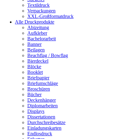
Textildruck
Verpackungen
XXL-Großformatdruck
Alle Druckprodukte
Abizeitung
Aufkleber
Bachelorarbeit
Banner
Beilagen
Beachflag / Bowflag
Bierdeckel
Blöcke
Booklet
Briefpapier
Briefumschläge
Broschüren
Bücher
Deckenhänger
Diplomarbeiten
Displays
Dissertationen
Durchschreibesätze
Einladungskarten
Endlosdruck