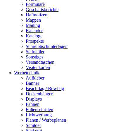
Formulare
Geschäftsberichte
Haftnotizen
Mappen
Mailing
Kalender
Kataloge
Prospekte
Schreibtischunterlagen
Selfmailer
Sonstiges
Versandtaschen
Visitenkarten
Werbetechnik
Aufkleber
Banner
Beachflag / Bowflag
Deckenhänger
Displays
Fahnen
Folienschriften
Lichtwerbung
Planen / Werbeplanen
Schilder
Stickerei