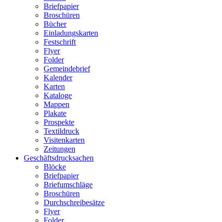
Briefpapier
Broschüren
Bücher
Einladungskarten
Festschrift
Flyer
Folder
Gemeindebrief
Kalender
Karten
Kataloge
Mappen
Plakate
Prospekte
Textildruck
Visitenkarten
Zeitungen
Geschäftsdrucksachen
Blöcke
Briefpapier
Briefumschläge
Broschüren
Durchschreibesätze
Flyer
Folder