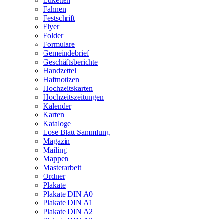
Etiketten
Fahnen
Festschrift
Flyer
Folder
Formulare
Gemeindebrief
Geschäftsberichte
Handzettel
Haftnotizen
Hochzeitskarten
Hochzeitszeitungen
Kalender
Karten
Kataloge
Lose Blatt Sammlung
Magazin
Mailing
Mappen
Masterarbeit
Ordner
Plakate
Plakate DIN A0
Plakate DIN A1
Plakate DIN A2