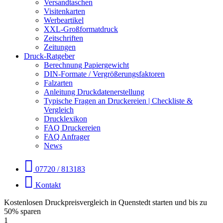
Versandtaschen
Visitenkarten
Werbeartikel
XXL-Großformatdruck
Zeitschriften
Zeitungen
Druck-Ratgeber
Berechnung Papiergewicht
DIN-Formate / Vergrößerungsfaktoren
Falzarten
Anleitung Druckdatenerstellung
Typische Fragen an Druckereien | Checkliste &
Vergleich
Drucklexikon
FAQ Druckereien
FAQ Anfrager
News
07720 / 813183
Kontakt
Kostenlosen Druckpreisvergleich in Quenstedt starten und bis zu
50% sparen
1