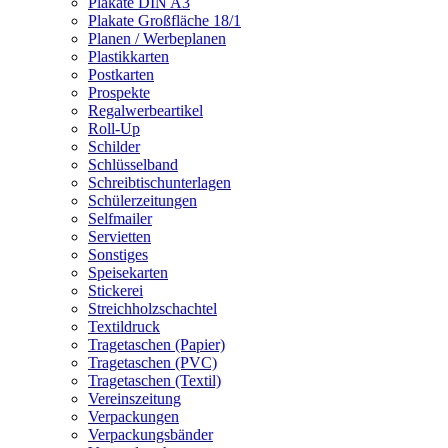
Plakate DIN A3
Plakate Großfläche 18/1
Planen / Werbeplanen
Plastikkarten
Postkarten
Prospekte
Regalwerbeartikel
Roll-Up
Schilder
Schlüsselband
Schreibtischunterlagen
Schülerzeitungen
Selfmailer
Servietten
Sonstiges
Speisekarten
Stickerei
Streichholzschachtel
Textildruck
Tragetaschen (Papier)
Tragetaschen (PVC)
Tragetaschen (Textil)
Vereinszeitung
Verpackungen
Verpackungsbänder