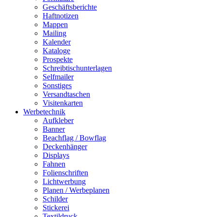
Geschäftsberichte
Haftnotizen
Mappen
Mailing
Kalender
Kataloge
Prospekte
Schreibtischunterlagen
Selfmailer
Sonstiges
Versandtaschen
Visitenkarten
Werbetechnik
Aufkleber
Banner
Beachflag / Bowflag
Deckenhänger
Displays
Fahnen
Folienschriften
Lichtwerbung
Planen / Werbeplanen
Schilder
Stickerei
Textildruck