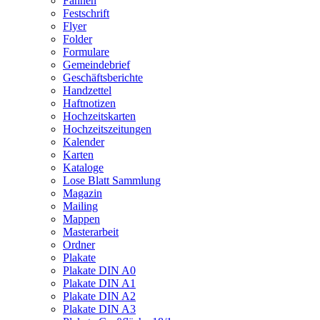
Fahnen
Festschrift
Flyer
Folder
Formulare
Gemeindebrief
Geschäftsberichte
Handzettel
Haftnotizen
Hochzeitskarten
Hochzeitszeitungen
Kalender
Karten
Kataloge
Lose Blatt Sammlung
Magazin
Mailing
Mappen
Masterarbeit
Ordner
Plakate
Plakate DIN A0
Plakate DIN A1
Plakate DIN A2
Plakate DIN A3