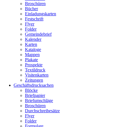
Broschüren
Bücher
Einladungskarten
Festschrift
Flyer
Folder
Gemeindebrief
Kalender
Karten
Kataloge
Mappen
Plakate
Prospekte
Textildruck
Visitenkarten
Zeitungen
Geschäftsdrucksachen
Blöcke
Briefpapier
Briefumschläge
Broschüren
Durchschreibesätze
Flyer
Folder
Formulare