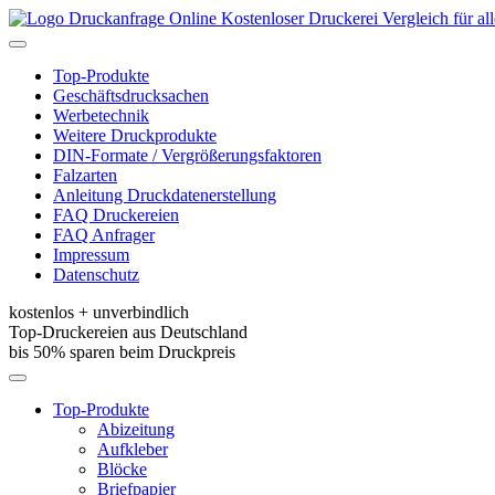
Kostenloser Druckerei Vergleich für a
Toggle
navigation
Top-Produkte
Geschäftsdrucksachen
Werbetechnik
Weitere Druckprodukte
DIN-Formate / Vergrößerungsfaktoren
Falzarten
Anleitung Druckdatenerstellung
FAQ Druckereien
FAQ Anfrager
Impressum
Datenschutz
kostenlos + unverbindlich
Top-Druckereien aus Deutschland
bis 50% sparen beim Druckpreis
Toggle
navigation
Top-Produkte
Abizeitung
Aufkleber
Blöcke
Briefpapier