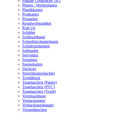
Plakate Großfläche 18/1
Planen / Werbeplanen
Plastikkarten
Postkarten
Prospekte
Regalwerbeartikel
Roll-Up
Schilder
Schlüsselband
Schreibtischunterlagen
Schülerzeitungen
Selfmailer
Servietten
Sonstiges
Speisekarten
Stickerei
Streichholzschachtel
Textildruck
Tragetaschen (Papier)
Tragetaschen (PVC)
Tragetaschen (Textil)
Vereinszeitung
Verpackungen
Verpackungsbänder
Versandtaschen