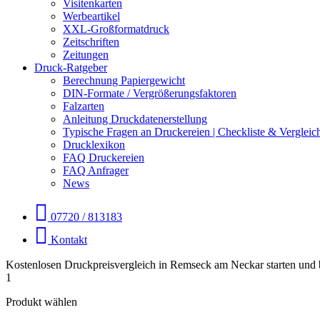
Visitenkarten
Werbeartikel
XXL-Großformatdruck
Zeitschriften
Zeitungen
Druck-Ratgeber
Berechnung Papiergewicht
DIN-Formate / Vergrößerungsfaktoren
Falzarten
Anleitung Druckdatenerstellung
Typische Fragen an Druckereien | Checkliste & Vergleic
Drucklexikon
FAQ Druckereien
FAQ Anfrager
News
07720 / 813183
Kontakt
Kostenlosen Druckpreisvergleich in Remseck am Neckar starten und 
1
Produkt wählen