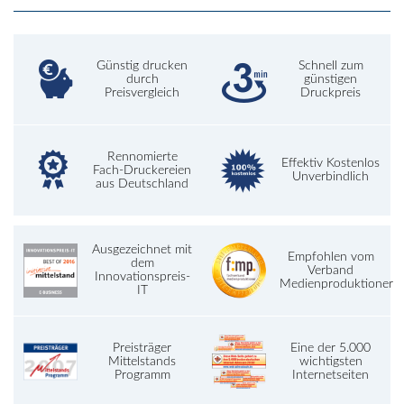
Günstig drucken
Schnell zum
durch
günstigen
Preisvergleich
Druckpreis
Rennomierte
Effektiv Kostenlos
Fach-Druckereien
Unverbindlich
aus Deutschland
Ausgezeichnet mit
Empfohlen vom
dem
Verband
Innovationspreis-
Medienproduktioner
IT
Preisträger
Eine der 5.000
Mittelstands
wichtigsten
Programm
Internetseiten