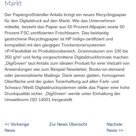
Markt
Der Papiergroßhändler Antalis bringt ein neues Recyclingpapier
für den Digitaldruck auf den Markt. Wie das Unternehmen
mitteilte, besteht das Papier aus 50 Prozent Altpapier sowie 50
Prozent FSC-zertifizierten Frischfasern. Das beidseitig
gestrichene Recyclingpapier ist HP Indigo-zertifiziert und
kompatibel mit den gängigen Trockentonersystemen.
<P>Flexibilität im Produktionsbereich, Grammaturen von 100 bis
350 g/m² und fertig vorgeschnittene Digitaldruckformate machen
„DigiGreen“ laut Antalis zum idealen Produkt für eine Vielzahl von
Anwendungen wie zum Beispiel Newsletter, Books-on-demand
oder personalisierte Mailings. Dank seiner glatten, homogenen
Oberfläche und der guten Tonerhaftung auf allen Farb- und
Schwarz-/Weiß-Digitaldrucksystemen stelle das Papier eine hohe
Druckqualität sicher. „DigiGreen“ werde unter Einhaltung der
Umweltnorm ISO 14001 hergestellt.
<< Vorherige
Zur News Übersicht
Nächste
News
News >>